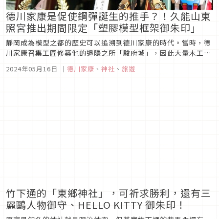
德川家康是促使鋼彈誕生的推手？！久能山東
照宮推出期間限定「塑膠模型框架御朱印」
靜岡成為模型之都的歷史可以追溯到德川家康的時代。當時，德
川家康召集工匠修築他的退隱之所「駿府城」，因此大量木工匠
人聚集在靜岡地區，，完工後不少職人也選擇定居於此，逐漸發
2024年05月16日
｜
德川家康
、
神社
、
旅遊
展出多家製作木製模型的店家。隨著外國製塑膠模型開始輸入日
本，這些商家逐漸轉型，成為我們今天所熟知的模型廠商。因
此，靜岡便成為了模型產...
竹下通的「東鄉神社」，可祈求勝利，還有三
麗鷗人物御守、HELLO KITTY 御朱印！