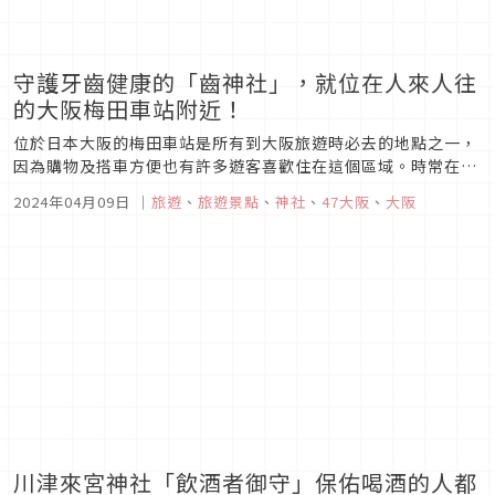
守護牙齒健康的「齒神社」，就位在人來人往
的大阪梅田車站附近！
位於日本大阪的梅田車站是所有到大阪旅遊時必去的地點之一，
因為購物及搭車方便也有許多遊客喜歡住在這個區域。時常在這
裡走跳的你是否注意過這裡有個非常特別的「齒神社」呢？從阪
2024年04月09日
｜
旅遊
、
旅遊景點
、
神社
、
47大阪
、
大阪
急線的大阪梅田車站走路約 5 分鐘就可到達的小小紅色鳥居中，
供奉的是保護牙齒健康的「齒神大神（はがみさん）」，你知道
它的由來嗎？
川津來宮神社「飲酒者御守」保佑喝酒的人都