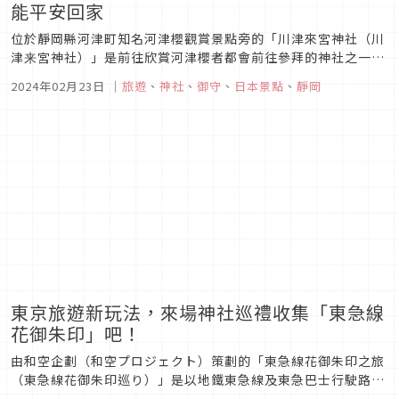
能平安回家
位於靜岡縣河津町知名河津櫻觀賞景點旁的「川津來宮神社（川
津来宮神社）」是前往欣賞河津櫻者都會前往參拜的神社之一。
今年川津來宮神社在 SNS 上因為特別的「飲酒者御守（お酒を
2024年02月23日
｜
旅遊
、
神社
、
御守
、
日本景點
、
靜岡
呑む人の御守）」引起話題，可愛的樣式也讓人想一次全購入。
快來認識一下這間賞櫻必去神社及引起話題的御守介紹吧！
東京旅遊新玩法，來場神社巡禮收集「東急線
花御朱印」吧！
由和空企劃（和空プロジェクト）策劃的「東急線花御朱印之旅
（東急線花御朱印巡り）」是以地鐵東急線及東急巴士行駛路線
上的寺廟及神社為主要活動對象，可以在搭乘地鐵或巴士到各寺