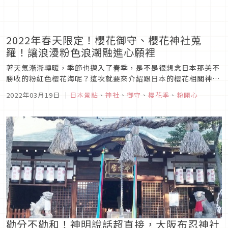
2022年春天限定！櫻花御守、櫻花神社蒐
羅！讓浪漫粉色浪潮融進心願裡
著天氣漸漸轉暖，季節也邁入了春季，是不是很想念日本那美不
勝收的粉紅色櫻花海呢？這次就要來介紹跟日本的櫻花相關神
社，以及推薦入手的季節限定櫻花御守等等，先放入口袋名單，
2022年03月19日
｜
日本景點
、
神社
、
御守
、
櫻花季
、
粉開心
等到能夠自由飛去日本的時候就不用苦惱去哪看櫻花啦！
勸分不勸和！神明說話超直接，大阪布忍神社