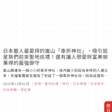
這裡參訪。
日本藝人最愛拜的嵐山「車折神社」，吸引追
星族們前來聖地巡禮！還有讓人戀愛財富美貌
兼得的最強御守
嵐山周邊有一個小小的車折神社，境內雖小但因為參拜的人潮太
多，京福電鐵甚至還為了他設了一個車折神社站。因為這邊有日
本少見的藝能神社，因此幾乎所有在日本演藝圈的名人都會來這
2022年12月01日
｜
旅遊
、
聖地巡禮
、
神社
、
日本偶像
、
日本歌手
、
邊參拜，也成了日本迷妹的朝聖之地，大家都想來和寫有偶像的
日本樂團
、
傑尼斯
名字的玉垣拍照。來此參拜除了尋找偶像的蹤跡之外，這邊還有
販售才色兼備、金滿美...