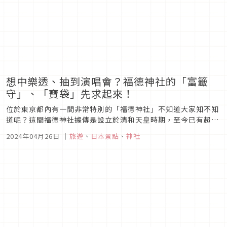
想中樂透、抽到演唱會？福德神社的「富籤
守」、「寶袋」先求起來！
位於東京都內有一間非常特別的「福德神社」不知道大家知不知
道呢？這間福德神社據傳是設立於清和天皇時期，至今已有超過
千年的歷史。而近年除了以樂透中獎祈願聞名，又多增加了一項
2024年04月26日
｜
旅遊
、
日本景點
、
神社
業務祈求演唱會門票抽中的業務。對於想要多多增加自己喜歡的
演唱會、舞台劇或見面會的粉絲們，有機會一定要來參拜一下！