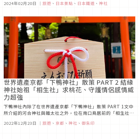
2024年02月20日
｜
旅遊
、
日本景點
、
日本鐵道
、
神社
廟及神社參拜的同時，收集專為活動設計的特殊樣式花御朱印。
第一彈推出時受到許多好評與回響，於是推出了第二彈，共有高
達 59 間寺廟神社...
世界遺產京都「下鴨神社」散策 PART 2 結緣
神社始祖「相生社」求桃花、守護情侶感情威
力超強
下鴨神社內除了在世界遺產京都「下鴨神社」散策 PART 1文中
所介紹的河合神社與雜太社之外，位在南口鳥居前的「相生社」
更是想求良緣的人不可錯過的神社。另外境內還有日本國歌歌詞
2022年12月23日
｜
旅遊
、
京都
、
神社
、
御朱印
中的「さざれ石」、相傳是御手洗團子發祥之地的「井上社(御
手洗社)」、十二生肖守護神的言社等，非常值得花上一整天來