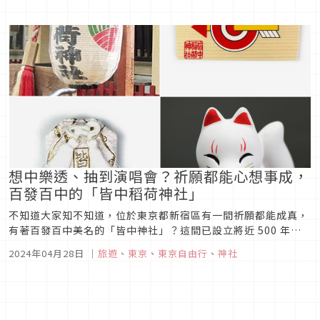
區龜有地區，因此龜有商店街周邊矗立了許多與烏龍派出所主角
以及其同伴的銅像，就連寧靜的龜有香取神社中，也出現了兩津
勘吉的銅像，而香取神...
想中樂透、抽到演唱會？祈願都能心想事成，
百發百中的「皆中稻荷神社」
不知道大家知不知道，位於東京都新宿區有一間祈願都能成真，
有著百發百中美名的「皆中神社」？這間已設立將近 500 年的
稻荷神社，最早其實只是供奉稻荷大神的地方神社，但隨著寬永
2024年04月28日
｜
旅遊
、
東京
、
東京自由行
、
神社
年間鐵炮組百人隊的一個神話改名為「皆中神社」後，則成為大
家口耳相傳祈求心願實現的有名神社。想要祈求願望成真的你，
不妨來到皆中神社...