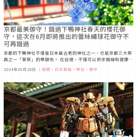
京都最美御守！錯過下鴨神社春天的櫻花御
守，這次在6月即將推出的蕾絲繡球花御守不
可再錯過
京都的下鴨神社不僅是日本最古老的神社之一，也是京都三大祭
典之一「葵祭」的舉辦地。 在這裡，不僅可以祈求姻緣和健康，
還可以祈求變美，因此深受廣大愛美人士的歡迎。 近年來，神社
2024年05月28日
｜
旅遊
、
日本景點
、
神社
、
御守
更是根據時令推出各種絕美的蕾絲禦守，不僅在網路上引發熱
議，還在海內外掀起了一股搶購熱潮。 這次就為大家介紹這個古
老的神社吧!