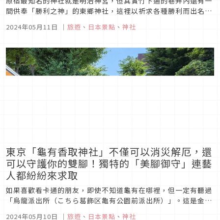
原宿最知名的神社就是明治神宮，但其實竹下通的巷弄內還有一
間供奉「勝利之神」的東鄉神社，這裡以祈求各種勝利而出名，
除了比賽、考試甚至戀愛都可以祈求勝利，也與三麗鷗合作推出
2024年05月11日
｜
旅遊
、
日本景點
、
神社
旗下各種角色的御守，被稱為有最萌御守的神社。
東京「龜有香取神社」不僅可以消災解厄，還
可以守護你的雙腳！獨特的「美腳御守」連藝
人都紛紛來求取
如果喜歡看卡通的朋友，即使不知道龜有在哪裡，但一定有聽過
「烏龍派出所（こちら葛飾区亀有公園前派出所）」。這是金氏
世界紀錄認證連載集數最多的漫畫，故事背景設定在東京都葛飾
2024年05月10日
｜
旅遊
、
日本景點
、
神社