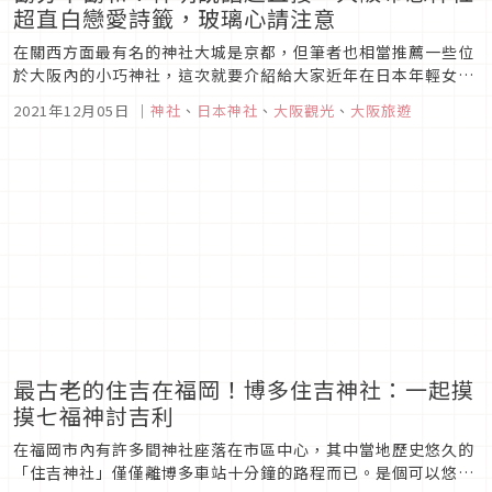
超直白戀愛詩籤，玻璃心請注意
在關西方面最有名的神社大城是京都，但筆者也相當推薦一些位
於大阪內的小巧神社，這次就要介紹給大家近年在日本年輕女孩
之間相當有人氣的布忍神社，而他之所以人氣的原因，並不是甚
2021年12月05日
｜
神社
、
日本神社
、
大阪觀光
、
大阪旅遊
麼可愛的御守或是繪馬，而是一針見血的戀愛詩籤！
最古老的住吉在福岡！博多住吉神社：一起摸
摸七福神討吉利
在福岡市內有許多間神社座落在市區中心，其中當地歷史悠久的
「住吉神社」僅僅離博多車站十分鐘的路程而已。是個可以悠閒