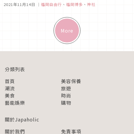
並行、搭車都方便抵達的市內景點。 住吉神社幅員廣闊佔地廣
2021年11月14日
｜
福岡自由行
、
福岡博多
、
神社
大，雖說是在市中心的神社，但是卻供奉著許多的神祇、小神
社。
More
分類列表
首頁
美容保養
潮流
旅遊
美食
時尚
藝能娛樂
購物
關於Japaholic
關於我們
免責事項