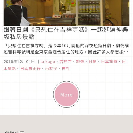
跟著日劇《只想住在吉祥寺嗎》一起逛遍神樂
坂私房景點
「只想住在吉祥寺嗎」是今年10月開播的深夜短篇日劇，劇情講
述吉祥寺號稱是全東京最適合居住的地方，因此許多人都想搬到
吉祥寺，故事中的主角是在吉祥寺當房仲的雙胞胎姊妹，每集帶
2016年12月04日
｜
la kagu
、
吉祥寺
、
旅遊
、
日劇
、
日本旅遊
、
日
著擁有不同背景的客戶，離開吉祥寺找到最適合的房子。在第三
本景點
、
日本自由行
、
由於子
、
神社
集時房仲帶著客戶來到了神樂坂，這次就一起跟隨劇中人物的腳
步，看看神樂坂有什...
More
分類列表