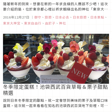
隨著新年的到來，想要在新的一年求良緣的人應該不少吧！這次
要介紹的是，位於東京都心裡以祈求姻緣出名的神社「東京大神
宮」，一起來看看要怎麼參拜東京大神宮，在新的一年提升戀愛
2016年12月27日
｜
御守
、
旅遊
、
日本必去
、
日本旅遊
、
日本景點
、
運吧！
東京大神宮
、
東京自由行
、
由於子
、
神社
冬季限定蛋糕！池袋西武百貨草莓＆栗子甜點
精選
說到日本冬季限定的甜點，就一定會想到美味的栗子及草莓口味
蛋糕，這次就一起來看看在知名的池袋西武百貨地下街裡，可以
買到哪些令人食指大動的冬季限定蛋糕及甜點吧！