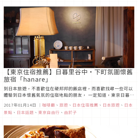
【東京住宿推薦】​​日暮里谷中・下町氛圍懷舊
旅宿「hanare」
到日本旅遊，不喜歡住在硬邦邦的飯店裡，而喜歡找尋一些可以
體驗到日本懷舊氣氛的住宿地點的朋友， 一定知道，東京日暮里
及谷中一帶，保留了懷舊下町氛圍，傳統寺廟與商店街並存，在
2017年01月14日
｜
咖啡廳
、
旅遊
、
日本住宿推薦
、
日本旅遊
、
日本
這之中有一間獨特的旅館「hanare」，翻修自有50年歷史的木
景點
、
日本話題
、
東京自由行
、
由於子
造民宅，擁有咖啡廳、展覽空間、旅館的複合式空間在寧靜街角
佇立著。