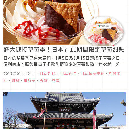
盛大迎接草莓季！日本7-11期間限定草莓甜點
日本的草莓季已盛大展開，1月5日及1月15日還成了草莓之日，
便利商店也順勢推出了多款季節限定的草莓甜點，這次就一起來
看看日本便利商店7-11新推出的草莓季限定甜點吧！
2017年01月12日
｜
日本7-11
、
日本必吃
、
日本超商美食
、
期間限
定
、
甜點
、
由於子
、
美食
、
草莓