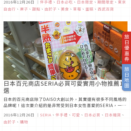
2016年12月26日
｜
伴手禮
、
日本必吃
、
日本限定
、
期間限定
、
東京
自由行
、
栗子
、
甜點
、
由於子
、
美食
、
草莓
、
蛋糕
、
西武百貨
旅日優惠券
旅日地圖
日本百元商店SERIA必買可愛實用小物推薦10
選
日本的百元商店除了DAISO大創以外，其實還有很多不同風格的
品牌呢！這次要介紹的是非常受到日本女性喜愛的SERIA，一起
來看看擁有許多可愛商品的SERIA，可以用100日圓買到哪些實
2016年12月26日
｜
SERIA
、
伴手禮
、
可愛
、
日本必買
、
日本雜貨
、
用又有趣的廚房小物、文具及雜貨吧!
由於子
、
購物