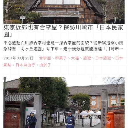
東京近郊也有合掌屋？探訪川崎市「日本民家
園」
不必遠赴白川鄉合掌村也能一探合掌屋的面貌？從新宿搭乘小田
急線至「向ヶ丘遊園」站下車，走十幾分鐘就能抵達「川崎市立
日本民家園」，一起來看看日本傳統建築的園區，找找看合掌造
2017年03月25日
｜
合掌屋
、
和菓子
、
大福
、
旅遊
、
日本旅遊
、
日本
建築在哪裡吧！
景點
、
日本自由行
、
由於子