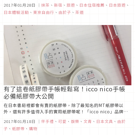
瞭解日本茶道文化，或想品嚐傳統抹茶的旅人。
2017年01月28日
｜
抹茶
、
新宿
、
旅遊
、
日本住宿推薦
、
日本旅遊
、
日本體驗活動
、
東京自由行
、
由於子
、
茶道
有了這卷紙膠帶手帳輕鬆寫！icco nico手帳
必備紙膠帶大公開
在日本書局裡都會有賣的紙膠帶，除了最知名的MT紙膠帶以
外，還有許多值得入手的實用紙膠帶呢！「icco nico」品牌所
推出行事曆手帳專用紙膠帶更是廣受矚目，這次就來介紹幾款超
2017年01月18日
｜
伴手禮
、
可愛
、
娛樂
、
文青
、
日本文具
、
由於
人氣的實用紙膠帶吧！
子
、
紙膠帶
、
購物