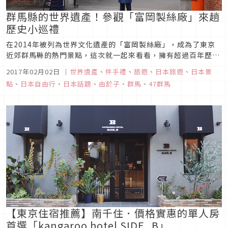
群馬縣的世界遺產！參觀「富岡製絲廠」來趟
歷史小巡禮
在2014年被列為世界文化遺產的「富岡製絲廠」，成為了東京
近郊群馬縣的熱門景點，這次就一起來看看，擁有超過百年歷史
的日本第一家機械製絲綢工廠的內部全貌吧！
2017年02月02日
｜
世界遺產
、
伴手禮
、
旅遊
、
日本旅遊
、
日本景
點
、
日本自由行
、
日本話題
、
由於子
、
群馬
、
47群馬
【東京住宿推薦】南千住．價格實惠的單人房
首選「kangaroo hotel SIDE_B」