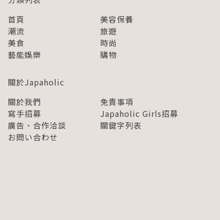
首頁
美容保養
潮流
旅遊
美食
時尚
藝能娛樂
購物
關於Japaholic
關於我們
免責事項
寫手招募
Japaholic Girls招募
廣告、合作洽談
關鍵字列表
お問い合わせ