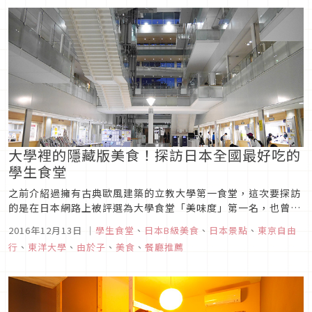
大學裡的隱藏版美食！探訪日本全國最好吃的
學生食堂
之前介紹過擁有古典歐風建築的立教大學第一食堂，這次要探訪
的是在日本網路上被評選為大學食堂「美味度」第一名，也曾登
上日本經濟新聞的大學食堂排行第一，還多次被電視採訪報導的
2016年12月13日
｜
學生食堂
、
日本B級美食
、
日本景點
、
東京自由
「東洋大學」白山校區學生食堂。
行
、
東洋大學
、
由於子
、
美食
、
餐廳推薦