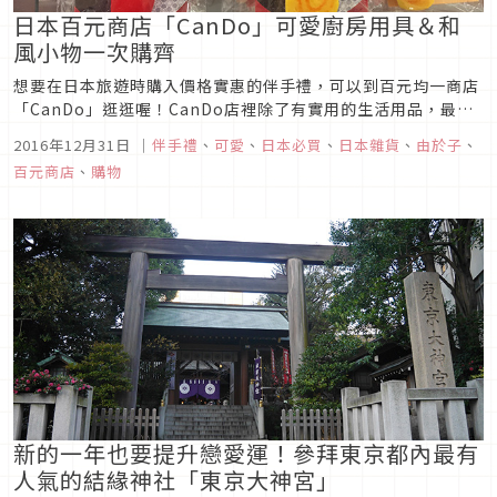
日本百元商店「CanDo」可愛廚房用具＆和
風小物一次購齊
想要在日本旅遊時購入價格實惠的伴手禮，可以到百元均一商店
「CanDo」逛逛喔！CanDo店裡除了有實用的生活用品，最讓
人心動的就是超多種的可愛廚房用具＆和風小玩具了！一起來看
2016年12月31日
｜
伴手禮
、
可愛
、
日本必買
、
日本雜貨
、
由於子
、
看CanDo有哪些大家都推薦的人氣商品吧！
百元商店
、
購物
新的一年也要提升戀愛運！參拜東京都內最有
人氣的結緣神社「東京大神宮」