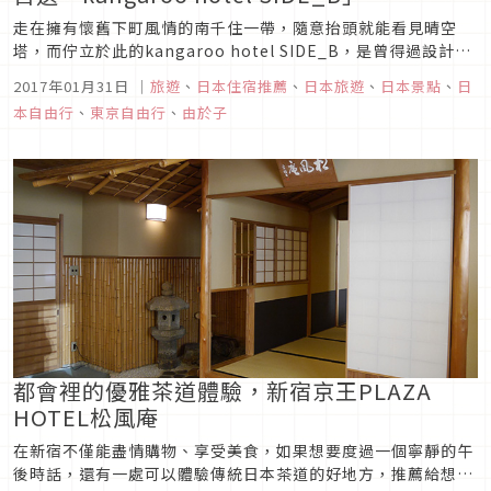
走在擁有懷舊下町風情的南千住一帶，隨意抬頭就能看見晴空
塔，而佇立於此的kangaroo hotel SIDE_B，是曾得過設計獎
項的kangaroo hotel店主，2016年在本館正對面新開的分
2017年01月31日
｜
旅遊
、
日本住宿推薦
、
日本旅遊
、
日本景點
、
日
館，SIDE_B擁有簡約而溫馨的空間，讓大家能不傷荷包的擁有
本自由行
、
東京自由行
、
由於子
高品質住宿，因此廣受自助旅行人們的喜愛。
都會裡的優雅茶道體驗，新宿京王PLAZA
HOTEL松風庵
在新宿不僅能盡情購物、享受美食，如果想要度過一個寧靜的午
後時話，還有一處可以體驗傳統日本茶道的好地方，推薦給想要