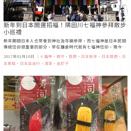
新年到日本開運招福！隅田川七福神參拜散步
小巡禮
新年期間日本人也常會到神社及寺廟參拜，而七福神是日本民間
傳統信仰很重要的部分，早在鐮倉時代就有七福神信仰，現今日
本各地都有七福神名所可供參拜，相傳若能依序完成巡禮，便能
2017年01月10日
｜
七福神
、
御守
、
旅遊
、
日本新年
、
日本旅遊
、
日
獲得神明的庇佑。 接下來的農曆年假期，計畫到東京旅遊的朋
本景點
、
日本自由行
、
淺草
、
由於子
友，或許晚了一步不能體驗日本新年，不過也是可以去感受一下
七福神的能量！