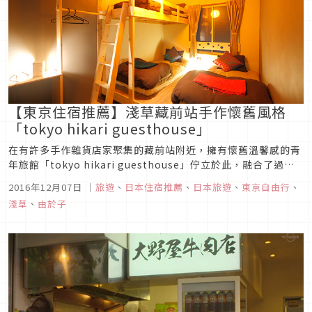
【東京住宿推薦】淺草藏前站手作懷舊風格
「tokyo hikari guesthouse」
在有許多手作雜貨店家聚集的藏前站附近，擁有懷舊溫馨感的青
年旅館「tokyo hikari guesthouse」佇立於此，融合了過去
與現代的空間概念，是間充滿手作可愛風格又很有人情味的特色
2016年12月07日
｜
旅遊
、
日本住宿推薦
、
日本旅遊
、
東京自由行
、
旅館呢！
淺草
、
由於子