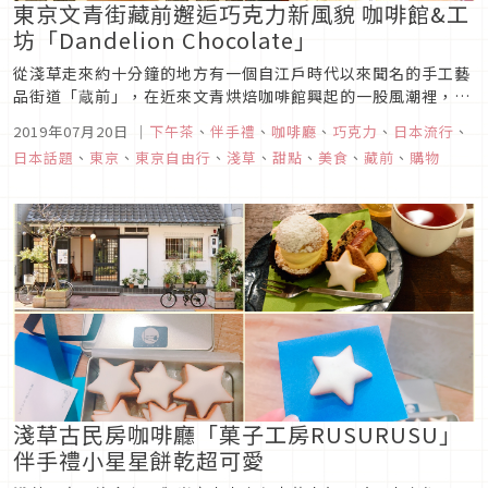
東京文青街藏前邂逅巧克力新風貌 咖啡館&工
坊「Dandelion Chocolate」
從淺草走來約十分鐘的地方有一個自江戶時代以來聞名的手工藝
品街道「蔵前」，在近來文青烘焙咖啡館興起的一股風潮裡，這
裡也漸漸變成一個自成一區的下町咖啡街道。新興的咖啡館與之
2019年07月20日
｜
下午茶
、
伴手禮
、
咖啡廳
、
巧克力
、
日本流行
、
前留下來的許多手工藝品店鋪結合在一起散發出一股濃厚的自我
日本話題
、
東京
、
東京自由行
、
淺草
、
甜點
、
美食
、
藏前
、
購物
流文藝風味，吸引了不少日本當地與海外觀光客前往探訪。這篇
文章將要介紹的人氣話...
淺草古民房咖啡廳「菓子工房RUSURUSU」
伴手禮小星星餅乾超可愛