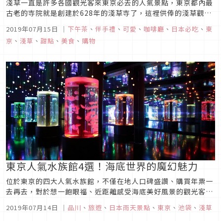
淺草一直是許多各國觀光客來東京必去的人氣景點，東京都內最
古老的寺院就是創建於628年的淺草寺了，這裡供俸的淺草觀音
為眾多信徒所信仰。淺草寺這一帶還是江戶文化發展的中心，至
2019年07月15日
｜
下午茶
、
伴手禮
、
可愛
、
咖啡廳
、
日本必吃
、
東
今仍保持許多當時的風貌，在歲月的淬鍊之下儼然已成為東京下
京
、
淺草
、
甜點
、
美食
、
購物
町文化的一大代表。來淺草的朋友們除了定番的幾個行程外，這
篇文章將要介紹一個...
東京人氣水族館4選！海底世界的魔幻魅力
位於東京的四大人氣水族館，不僅在地人口碑盛讚、購買年票一
去再去，對於想一飽眼福、近距離感受海底美好風景的觀光客來
說，也是拍照遊賞的絕佳景點。炎炎夏日將至，不必趴趴走到爆
2019年07月14日
｜
品川
、
旅遊
、
日本雨天景點
、
東京
、
池袋
、
淺草
汗又能放鬆身心靈的休假好去處，選水族館就對了！Maxell