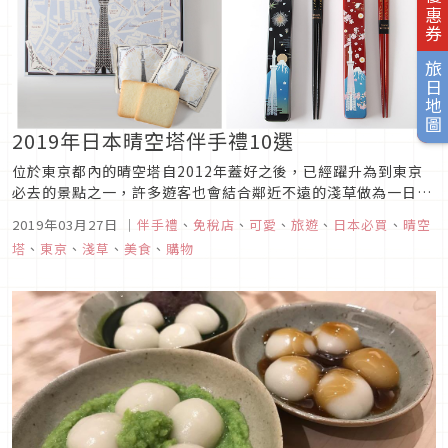
旅日地圖
2019年日本晴空塔伴手禮10選
位於東京都內的晴空塔自2012年蓋好之後，已經躍升為到東京
必去的景點之一，許多遊客也會結合鄰近不遠的淺草做為一日遊
行程。但晴空塔不僅僅是一座塔而已，也不是只有晴空塔本身值
2019年03月27日
｜
伴手禮
、
免稅店
、
可愛
、
旅遊
、
日本必買
、
晴空
得一看，東武鐵道將晴空塔週遭打造成為「東京晴空街道
塔
、
東京
、
淺草
、
美食
、
購物
（Tokyo Solamachi）」，結合美食、購物、夜景、水族館及
伴手禮等，讓...