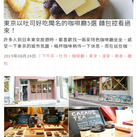
東京以吐司好吃聞名的咖啡廳5選 麵包控看過
來！
許多人到日本東京旅遊時，都喜歡找一兩家特色咖啡廳坐坐，感
受一下東京的城市氛圍，喝杯咖啡稍作一下休息，而在這些咖啡
廳中，其實也不乏美味又無負擔的輕食與麵包，今天就來介紹一
2019年08月24日
｜
下午茶
、
吐司
、
咖啡廳
、
東京
、
淺草
、
美食
、
麵
下有超好吃吐司的5家咖啡廳！Pelican Café圖片來源圖片來源
包
Pelican Café（ペリカンカフェ）創立於昭和17年的咖啡...