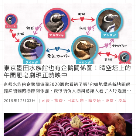
一下，拍起照來更是超...
東京墨田水族館也有企鵝關係圖！晴空塔上的
午間肥皂劇現正熱映中
京都水族館企鵝關係圖2020版你看過了嗎?宛如地鐵系統地圖般
錯綜複雜的鵝際關係圖，愛恨情仇人鵝糾葛讓人看了大呼過癮！
而京都水族館的姊妹館墨田水族館也立刻跳出來表示：我們東京
2019年12月03日
｜
可愛
、
旅遊
、
日本話題
、
晴空塔
、
東京
、
淺草
的企鵝也不是省油的燈！墨魚水族館內的45隻企鵝故事精采程度
完全不輸京都水族館，關東關西企鵝大亂鬥，地圖砲開起來啦！
乍看只要3分鐘...