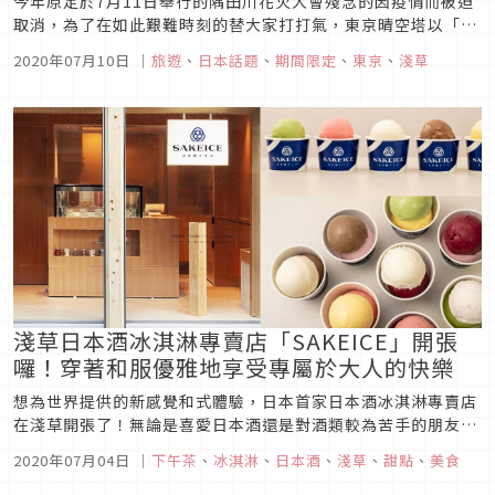
今年原定於7月11日舉行的隅田川花火大會殘念的因疫情而被迫
取消，為了在如此艱難時刻的替大家打打氣，東京晴空塔以「連
結未來虛擬花火大會」為主題規劃了一連串精彩的活動，就連暫
2020年07月10日
｜
旅遊
、
日本話題
、
期間限定
、
東京
、
淺草
時無法出國的台灣朋友們都能透過官方Youtube頻道一起欣賞首
次公開的晴空塔視角花火景象，超級難得的機會大家記得通知朋
友一起線上收...
淺草日本酒冰淇淋專賣店「SAKEICE」開張
囉！穿著和服優雅地享受專屬於大人的快樂
想為世界提供的新感覺和式體驗，日本首家日本酒冰淇淋專賣店
在淺草開張了！無論是喜愛日本酒還是對酒類較為苦手的朋友們
都能以另一種方式來感受它的魅力，為了未成年者與無法攝取酒
2020年07月04日
｜
下午茶
、
冰淇淋
、
日本酒
、
淺草
、
甜點
、
美食
精的族群店家也特別準備了一區無酒精冰淇淋供大家挑選，下次
到東京旅遊時不妨和日本女孩一樣穿著美麗的和服前去犒賞自己