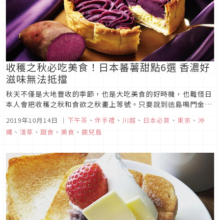
收穫之秋必吃美食！日本蕃薯甜點6選 香濃好
滋味無法抵擋
秋天不僅是大地豐收的季節，也是大吃美食的好時機，也難怪日
本人會把收穫之秋和食欲之秋畫上等號。只要說到徳島鳴門金時
芋、鹿兒島安納芋、沖繩紅芋，馬上就能聯想到香濃的甜味在嘴
2019年10月14日
｜
下午茶
、
伴手禮
、
川越
、
日本必買
、
東京
、
沖
中擴散的滋味。在日本除了傳統的烤地瓜吃法之外更是被大量製
繩
、
淺草
、
甜食
、
美食
、
鹿兒島
成各種甜點和伴手禮，今天就來和大家推薦6種必買的日本蕃薯
甜點。圖片來源淺草舟...