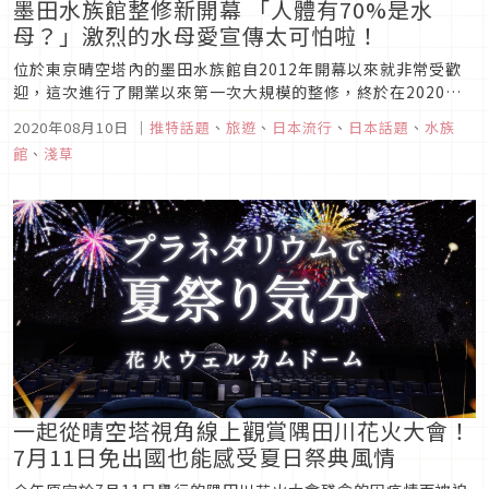
墨田水族館整修新開幕 「人體有70%是水
母？」激烈的水母愛宣傳太可怕啦！
位於東京晴空塔內的墨田水族館自2012年開幕以來就非常受歡
迎，這次進行了開業以來第一次大規模的整修，終於在2020年7
月16日重新開幕，新增加了兩個區域分別是新感覺盤型水母水槽
2020年08月10日
｜
推特話題
、
旅遊
、
日本流行
、
日本話題
、
水族
Big Schale和可以學習生物飼育過程的Aqua Base。除了實體
館
、
淺草
的改裝讓人迫不及待想要前往之外，以超有梗而時常引發熱...
一起從晴空塔視角線上觀賞隅田川花火大會！
7月11日免出國也能感受夏日祭典風情