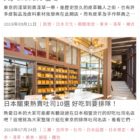
東京的淺草到奧淺草一帶，是歷史悠久的皮革職人之街，也有許
多皮製品及皮料素材批發商在此開店。而有皮革及手作祭典之稱
的「淺草a-round 2018秋」活動即將於2018年10月19日、20
2018年09月11日
｜
旅遊
、
日本文化
、
期間限定
、
東京
、
淺草
、
潮流
日和21日盛大舉行。到淺草除了參拜淺草寺體驗日本文化，剛好
遇上的期間限定祭典不要錯過啦！
日本關東熱賣吐司10選 好吃到要排隊！
熱愛日本的大家可能都有聽說過在日本相當流行的好吃吐司名店
吧？這裡就為大家整理介紹在東京的排隊吐司名店，看看它們到
底有甚麼魅力讓日本人就算排隊也要買到。香噴噴的誘人美味吐
2018年07月24日
｜
三鷹
、
吉祥寺
、
吐司
、
日本話題
、
日本限定
、
東
司怎麼可以錯過呢？快來一起品嚐這些好吃又好看的美食吧！1.
京
、
淺草
、
美食
、
銀座
、
麵包
乃が美／神奈川這家在日本很有名的高級生吐司專門店「乃が