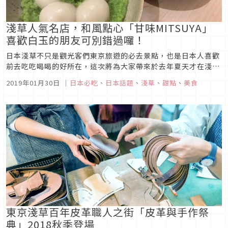
淺草人氣名店，和風點心「甘味MITSUYA」
喜歡白玉的朋友可別錯過囉！
日本淺草不只是觀光客們東京旅遊的必去景點，也是日本人喜歡
前去吃吃喝喝的好所在，這次將為大家帶來於去年夏天才在淺草
開幕的最新人氣排隊名店「甘味MITSUYA」，既時髦又兼具濃
2019年01月30日
｜
日本必吃
、
日本話題
、
淺草
、
甜點
、
美食
厚的日式風味，現點現做的口感絕對是大家不想錯過的美味！
東京淺草百年皮革職人之街「皮革與手作祭
典」2018秋季登場