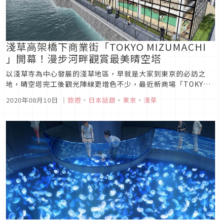
淺草高架橋下商業街「TOKYO MIZUMACHI
」開幕！漫步河畔觀賞最美晴空塔
以淺草寺為中心發展的淺草地區，早就是大家到東京的必訪之
地，晴空塔完工後觀光陣線更增色不少，最近新商場「TOKYO
MIZUMACHI（東京ミズマチ）」也要加入啦！這個位於淺草高
2020年08月10日
｜
旅遊
、
日本話題
、
東京
、
淺草
架橋下的商業街，架起了淺草站與晴空塔站的連結線，以源森橋
做分界劃分為西側與東側區域，靠近淺草站的西側區域恰巧就正
對隅田公園，...