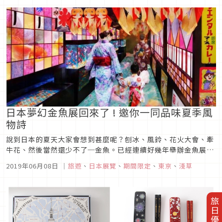
Aqua Park 品川品川水族館的交通非常便利，只要從品川車站徒
步2分...
日本夢幻金魚展回來了 ! 邀你一同品味夏季風
物詩
說到日本的夏天大家會想到甚麼呢？刨冰、風鈴、花火大會、牽
牛花、然後當然還少不了─金魚。已經連續好幾年舉辦金魚展的
墨田水族館今年也不例外，將於７月開始推出「金魚
2019年06月08日
｜
旅遊
、
日本展覽
、
期間限定
、
東京
、
淺草
WONDERLAND 2019」展覽，讓大家在炎熱的夏天可以消消
暑，一同品味日本的風物詩。圖片來源揮別平成迎接令和，因為
剛好今年是令和元年，所...
旅日優惠券