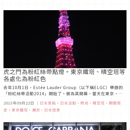
虎之門為粉紅絲帶點燈。東京鐵塔、晴空塔等
各處化為粉紅色
去年10月1日，Estée Lauder Group（以下稱ELGC）舉辦的
「粉紅絲帶活動2014」開始了。做為其開幕，當天在東京・虎
之門Hills舉行了「粉紅絲帶燈海點燈典禮」。該活動，有戴著粉
2015年09月22日
｜
日本景點
、
日本活動
、
時尚
、
晴空塔
、
期間限
紅色領帶的ELGC代表Eric Douilhet，以及2014年上任的親善
定
、
東京鐵塔
、
潮流
、
日本燈景
大使、女演員鈴木保奈美穿著粉紅...