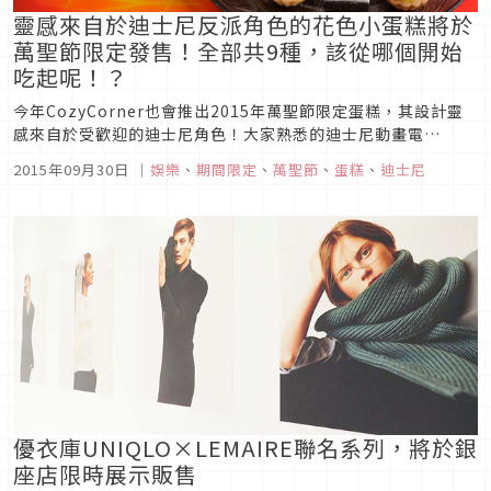
靈感來自於迪士尼反派角色的花色小蛋糕將於
萬聖節限定發售！全部共9種，該從哪個開始
吃起呢！？
今年CozyCorner也會推出2015年萬聖節限定蛋糕，其設計靈
感來自於受歡迎的迪士尼角色！大家熟悉的迪士尼動畫電
影”Villains(反派角色)”化身成9種花色小蛋糕了！『101忠
2015年09月30日
｜
娛樂
、
期間限定
、
萬聖節
、
蛋糕
、
迪士尼
狗』的庫伊拉、『小美人魚』的烏蘇拉、『睡美人』的黑魔女等
有名的反派角色都呈現在眼前。那麼，您會從哪一個蛋糕開始享
用呢...
優衣庫UNIQLO×LEMAIRE聯名系列，將於銀
座店限時展示販售