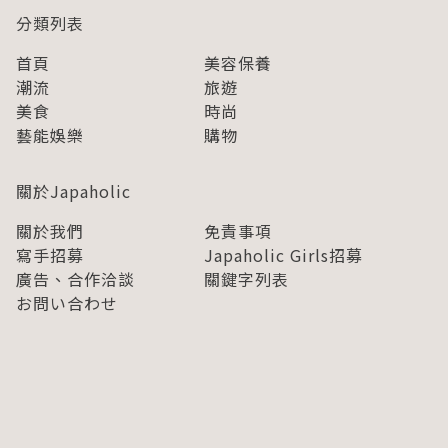
分類列表
首頁
美容保養
潮流
旅遊
美食
時尚
藝能娛樂
購物
關於Japaholic
關於我們
免責事項
寫手招募
Japaholic Girls招募
廣告、合作洽談
關鍵字列表
お問い合わせ