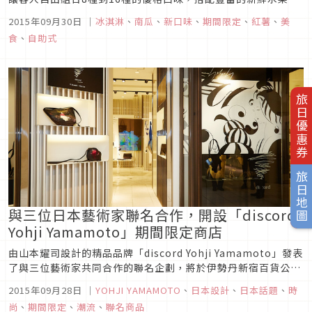
是讓甜點迷們無法自拔的名店。將喜歡的冰淇淋口味填滿杯中，
2015年09月30日
｜
冰淇淋
、
南瓜
、
新口味
、
期間限定
、
紅薯
、
美
然後隨自己的喜好自由添加配料。讓人享受製作過程的
食
、
自助式
「PARTYLAND」，目前新推出了配合萬聖節主題的「南瓜口
味」優格冰淇淋。...
旅日優惠券
旅日地圖
與三位日本藝術家聯名合作，開設「discord
Yohji Yamamoto」期間限定商店
由山本耀司設計的精品品牌「discord Yohji Yamamoto」發表
了與三位藝術家共同合作的聯名企劃，將於伊勢丹新宿百貨公司
1樓的手提包行銷概念區開設期間限定商店。日期至9月22日
2015年09月28日
｜
YOHJI YAMAMOTO
、
日本設計
、
日本話題
、
時
止。 山本耀司與三位藝術家共同合作的聯名企劃。實現了與插畫
尚
、
期間限定
、
潮流
、
聯名商品
家－天野喜孝、攝影師－荒川弘之、畫家－朝倉優...