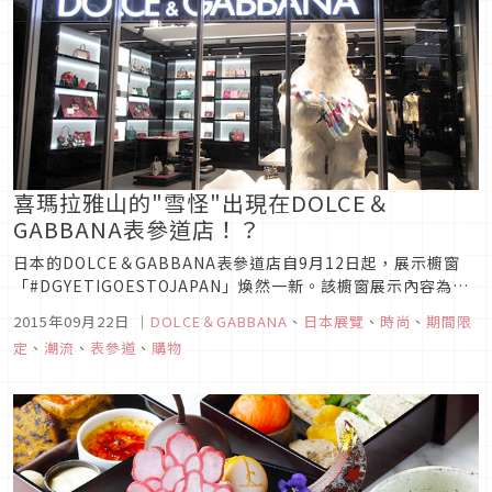
喜瑪拉雅山的"雪怪"出現在DOLCE＆
GABBANA表參道店！？
日本的DOLCE＆GABBANA表參道店自9月12日起，展示櫥窗
「#DGYETIGOESTOJAPAN」煥然一新。該櫥窗展示內容為，
居住在喜瑪拉雅山上的雪怪"Yeti"出現在DOLCE＆GABBANA的
2015年09月22日
｜
DOLCE＆GABBANA
、
日本展覽
、
時尚
、
期間限
專賣店。為了探訪最新潮流而下山的Yeti，1月時到了米蘭，2月
定
、
潮流
、
表參道
、
購物
來到了紐約，3月時則到了科羅拉多州的...