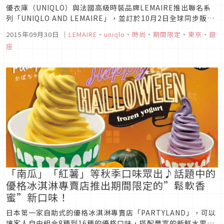
優衣庫（UNIQLO）與法國高級時裝品牌LEMAIRE推出聯名系
列「UNIQLO AND LEMAIRE」，並訂於10月2日全球同步販
售。該系列堅持使用嚴選材質，且不受時尚潮流掌控，開發出日
2015年09月30日
｜
LEMAIRE
、
uniqlo
、
時尚
、
期間限定
、
東京
、
銀
常生活也能展現優雅路線的居家服飾系列。目前共推出了襯衫和
座
針織服裝，外套，褲子，裙子，連衣裙等女性共31種款式、...
「南瓜」「紅薯」等秋季口味眾出♪話題中的
優格冰淇淋專賣店推出期間限定的”鬆軟香
蜜”新口味！
日本第一家自助式的優格冰淇淋專賣店「PARTYLAND」，可以
讓客人自由組合8種到16種的優格口味，搭配豐富的新鮮水果，