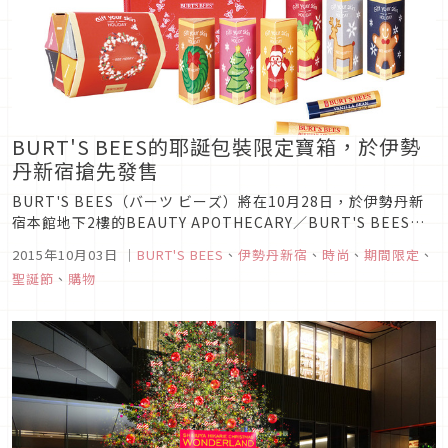
BURT'S BEES的耶誕包裝限定寶箱，於伊勢
丹新宿搶先發售
BURT'S BEES（バーツ ビーズ）將在10月28日，於伊勢丹新
宿本館地下2樓的BEAUTY APOTHECARY／BURT'S BEES搶
先發售2種限定品項。「BEE MERRY 假日組」（4,050日
2015年10月03日
｜
BURT'S BEES
、
伊勢丹新宿
、
時尚
、
期間限定
、
圓），是以配合耶誕季節的限定設計包裝來包裹、內含最賣的基
聖誕節
、
購物
本款單品組合的商品。耶誕風的盒子中，...