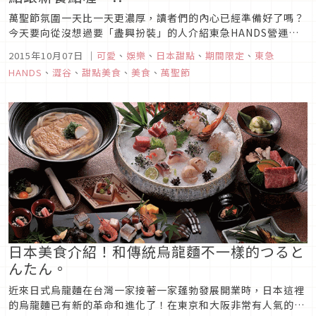
萬聖節氛圍一天比一天更濃厚，讀者們的內心已經準備好了嗎？
今天要向從沒想過要「盡興扮裝」的人介紹東急HANDS營運的
「HANDS咖啡店」的萬聖節餐點！目前，萬聖節聖地的澀谷中
2015年10月07日
｜
可愛
、
娛樂
、
日本甜點
、
期間限定
、
東急
的HANDS咖啡店，推出許多只有這時期才看得到的萬聖節限定
HANDS
、
澀谷
、
甜點美食
、
美食
、
萬聖節
餐點。殭屍跟鬼魂在店裡等著您光臨喔～。【可愛鬼魂甜點讓您
HAPPY♪】...
日本美食介紹！和傳統烏龍麵不一樣的つると
んたん。
近來日式烏龍麵在台灣一家接著一家蓬勃發展開業時，日本這裡
的烏龍麵已有新的革命和進化了！在東京和大阪非常有人氣的烏