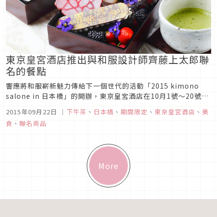
東京皇宮酒店推出與和服設計師齊藤上太郎聯
名的餐點
響應將和服嶄新魅力傳給下一個世代的活動「2015 kimono
salone in 日本橋」的開辦，東京皇宮酒店在10月1號～20號，
提供與代表日本的和服設計師齊藤上太郎的聯名餐點。這次推出
2015年09月22日
｜
下午茶
、
日本橋
、
期間限定
、
東京皇宮酒店
、
美
的餐點是以齊藤上太郎的品牌「JOTARO SAITO」的15-16AW
食
、
聯名商品
收藏主題“DARK FAIRYTALE”...
More