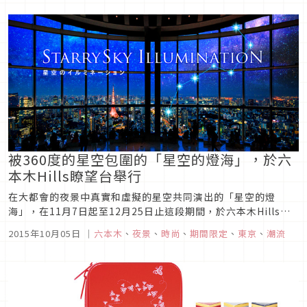
被360度的星空包圍的「星空的燈海」，於六
本木Hills瞭望台舉行
在大都會的夜景中真實和虛擬的星空共同演出的「星空的燈
海」，在11月7日起至12月25日止這段期間，於六本木Hills瞭
望台「東京CITY VIEW」舉行。創造出超級天象儀
2015年10月05日
｜
六本木
、
夜景
、
時尚
、
期間限定
、
東京
、
潮流
「MEGASTAR（メガスター）」的大平貴之所監製的天象儀專
區中，除了使用了天川銀河將近1億顆星星的資料製作出來的、
星空無限延伸的...