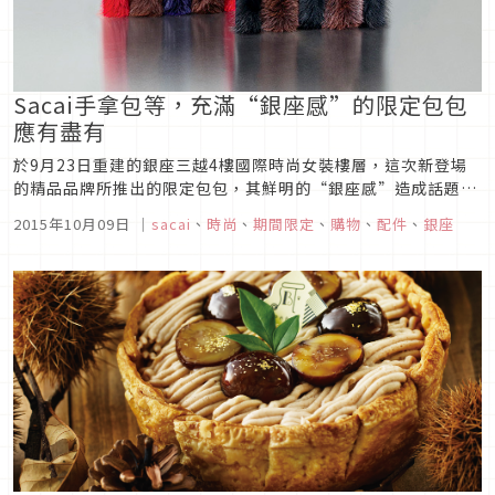
Sacai手拿包等，充滿“銀座感”的限定包包
應有盡有
於9月23日重建的銀座三越4樓國際時尚女裝樓層，這次新登場
的精品品牌所推出的限定包包，其鮮明的“銀座感”造成話題。
這次引進的Sacai推出貂皮手拿包（8萬5000日圓），共有2種顏
2015年10月09日
｜
sacai
、
時尚
、
期間限定
、
購物
、
配件
、
銀座
色（其中1款為銀座三越限定款），此品牌採用本季主流的條紋
花紋，以及從未推出過的貂皮手拿包，正是充滿銀座感的Sacai
“...