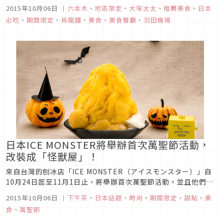
龍麵專賣店つるとんたん，跳脫傳統烏龍麵日式料理的刻版印
2015年10月06日
｜
六本木
、
地區限定
、
大塚太太
、
推薦美食
、
日本
象，創造出許多令人意想不到的新吃法。這裡除了仍可以吃到傳
必吃
、
期間限定
、
烏龍麵
、
美食
、
美食餐廳
、
羽田機場
統的日式口味外，還可以吃到和各國料理結合的特殊吃法，例如
義大利麵式的奶油培根口...
日本ICE MONSTER將舉辦首次萬聖節活動，
改裝成「怪獸屋」！
來自台灣的刨冰店「ICE MONSTER（アイスモンスター）」自
10月24日起至11月1日止，將舉辦首次萬聖節活動。並且他們也
宣布自10月9日起，將發售秋季日本限定品項「杏仁刨冰」（含
2015年10月06日
｜
下午茶
、
日本話題
、
時尚
、
期間限定
、
甜點
、
美
稅1,200日圓）。10月24日起將開始的ICE MONSTER首次萬聖
食
、
萬聖節
節活動於期間中，店內會變貌成為萬聖節模樣的「...