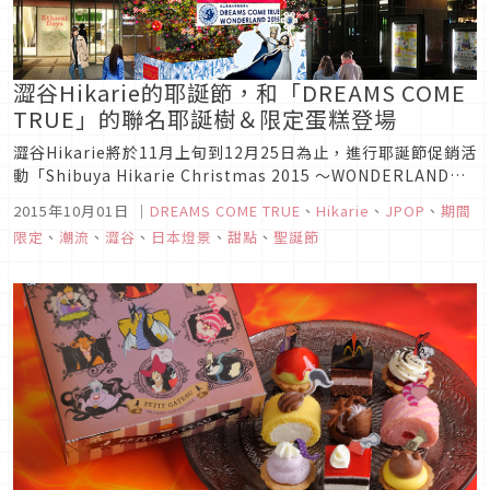
澀谷Hikarie的耶誕節，和「DREAMS COME
TRUE」的聯名耶誕樹＆限定蛋糕登場
澀谷Hikarie將於11月上旬到12月25日為止，進行耶誕節促銷活
動「Shibuya Hikarie Christmas 2015 ～WONDERLAND
～」。這段期間裡，和「美夢成真（DREAMS COME
2015年10月01日
｜
DREAMS COME TRUE
、
Hikarie
、
JPOP
、
期間
TRUE）」每4年舉辦一次的「史上最強的移動遊樂園 DREAMS
限定
、
潮流
、
澀谷
、
日本燈景
、
甜點
、
聖誕節
COME TRUE W...