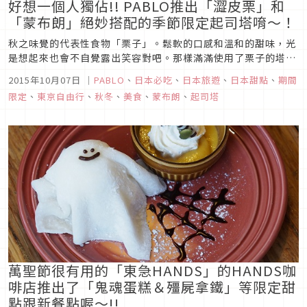
好想一個人獨佔!! PABLO推出「澀皮栗」和
「蒙布朗」絕妙搭配的季節限定起司塔唷～！
秋之味覺的代表性食物「栗子」。鬆軟的口感和溫和的甜味，光
是想起來也會不自覺露出笑容對吧。那樣滿滿使用了栗子的塔登
場了!!以手工的濃郁起司蛋糕而聞名的「現烤起司塔專賣店
2015年10月07日
｜
PABLO
、
日本必吃
、
日本旅遊
、
日本甜點
、
期間
PABLO（パブロ）」在10月限定販售的是「澀皮栗的蒙布朗起
限定
、
東京自由行
、
秋冬
、
美食
、
蒙布朗
、
起司塔
司塔」。（譯註：「澀皮栗」是日本對於栗子的烹調方式之一，
將栗子去掉外層硬...
萬聖節很有用的「東急HANDS」的HANDS咖
啡店推出了「鬼魂蛋糕＆殭屍拿鐵」等限定甜
點跟新餐點喔～!!