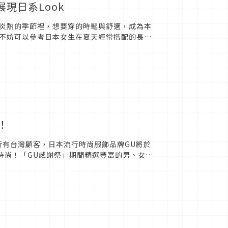
現日系Look
炎熱的季節裡，想要穿的時髦與舒適，成為本
不妨可以參考日本女生在夏天經常搭配的長裙
也很適合不喜歡露出腿部的大...
！
所有台灣顧客，日本流行時尚服飾品牌GU將於
受時尚！「GU感謝祭」期間精選豐富的男、女、
假出遊首選單...