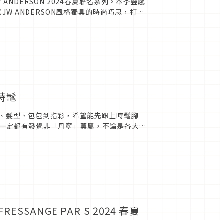
W ANDERSON 2024春夏聯名系列。本季靈感
JW ANDERSON風格獨具的時尚巧思，打造
時髦
服飾、髮型、包包到指彩，希望能先跟上時髦腳
一定都有發覺非「丹寧」莫屬，不論是各大日
丹寧，好駕馭的款式成...
ESSANGE PARIS 2024 春夏