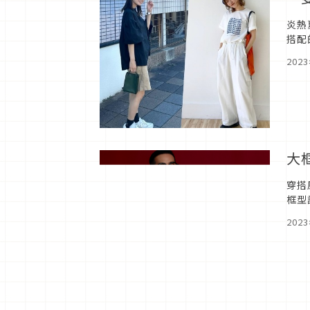
炎熱
搭配
球鞋
202
大
穿搭
框型
Bo
202