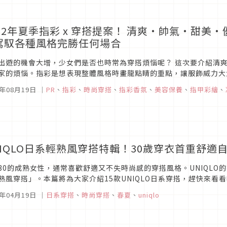
022年夏季指彩 x 穿搭提案！ 清爽・帥氣・甜美・
駕馭各種風格完勝任何場合
出遊的機會大增，少女們是否也時常為穿搭煩惱呢？ 這次要介紹清
家的煩惱。指彩是想表現整體風格時畫龍點睛的重點，讓服飾威力大
非常熱門的ohora 凝膠指甲貼 ，不但在台灣也可以輕鬆購入還享有期間
2年08月19日
｜
PR
、
指彩
、
時尚穿搭
、
指彩香氛
、
美容保養
、
指甲彩繪
、
NIQLO日系輕熟風穿搭特輯！30歲穿衣首重舒適
30的成熟女性，通常喜歡舒適又不失時尚感的穿搭風格。UNIQL
熟風穿搭」。本篇將為大家介紹15款UNIQLO日系穿搭，趕快來看
2年04月19日
｜
日系穿搭
、
時尚穿搭
、
春夏
、
uniqlo