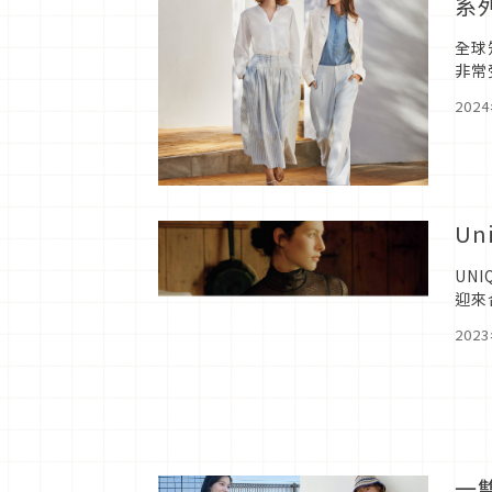
系
全球
非常
LA F
202
Un
UN
迎來
19
202
一