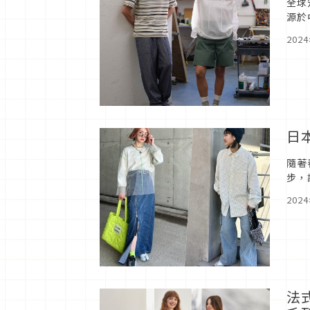
全球
源於
一系
202
日
隨著
步，
系品
202
法式