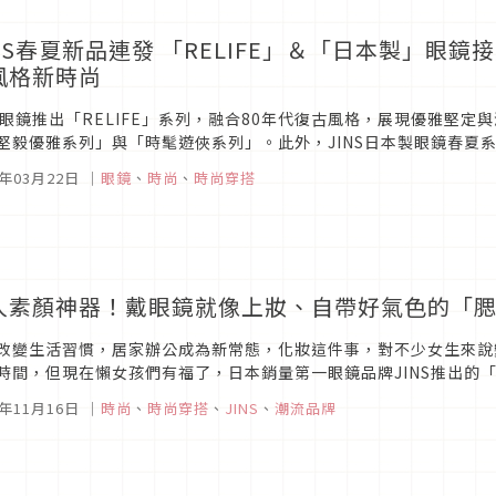
INS春夏新品連發 「RELIFE」＆「日本製」眼鏡
風格新時尚
NS眼鏡推出「RELIFE」系列，融合80年代復古風格，展現優雅堅
堅毅優雅系列」與「時髦遊俠系列」。此外，JINS日本製眼鏡春夏
人氣框型，適合各年齡層與風格的消費者。春夏系列特別加入體貼設計
3年03月22日
｜
眼鏡
、
時尚
、
時尚穿搭
人素顏神器！戴眼鏡就像上妝、自帶好氣色的「
改變生活習慣，居家辦公成為新常態，化妝這件事，對不少女生來說
時間，但現在懶女孩們有福了，日本銷量第一眼鏡品牌JINS推出的「
鏡片下緣多了自然漸層的顏色，配戴後能讓顴骨處變得紅潤，即使素顏
2年11月16日
｜
時尚
、
時尚穿搭
、
JINS
、
潮流品牌