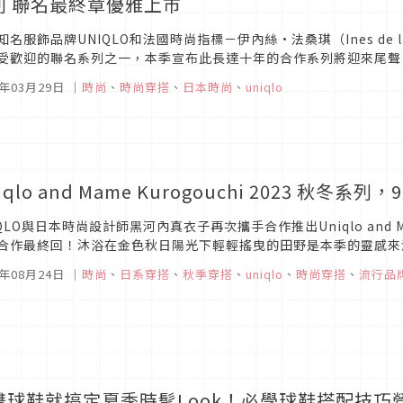
列 聯名最終章優雅上市
知名服飾品牌UNIQLO和法國時尚指標－伊內絲·法桑琪（Ines de la
受歡迎的聯名系列之一，本季宣布此長達十年的合作系列將迎來尾聲，於4月4
RESSANGE PARIS 2024...
4年03月29日
｜
時尚
、
時尚穿搭
、
日本時尚
、
uniqlo
iqlo and Mame Kurogouchi 2023 秋冬系
IQLO與日本時尚設計師黑河內真衣子再次攜手合作推出Uniqlo and Ma
合作最終回！沐浴在金色秋日陽光下輕輕搖曳的田野是本季的靈感來
款既舒適又充滿感性的優雅單品，為女性增添自信與美麗。
3年08月24日
｜
時尚
、
日系穿搭
、
秋季穿搭
、
uniqlo
、
時尚穿搭
、
流行品
雙球鞋就搞定夏季時髦Look！必學球鞋搭配技巧