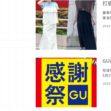
打
夏季
季非
單品
202
G
在這
5月
童單
202