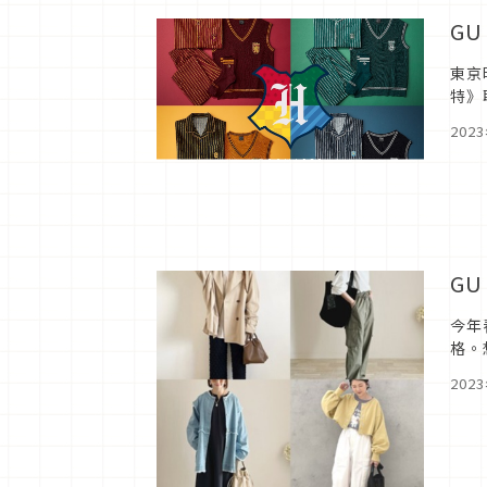
G
東京
特》
售。
202
G
今年
格。
202