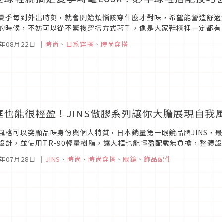
夏季每到外出時刻，就會開始煩惱該穿什麼才對味，希望能營造舒適
的時候，不妨可以從不繁複穿搭方式著手，像是大家鞋櫃裡一定都有
款式，不僅走久雙腳不會感覺到不適，而且是屬於容易駕馭的鞋款，能
3年08月22日
｜
時尚
、
日系穿搭
、
時尚穿搭
框也能很輕盈！JINS傲膠系列讓你大膽展現自我
風格可以突顯品味身份與個人特質，日本銷量第一眼鏡品牌JINS，
設計，並使用TR-90輕量樹脂，讓大框也能輕盈配戴無負擔，整體
ld，展現自我風格，只要喜歡就戴上，散發個人魅力。
3年07月28日
｜
JINS
、
時尚
、
時尚穿搭
、
眼鏡
、
飾品配件