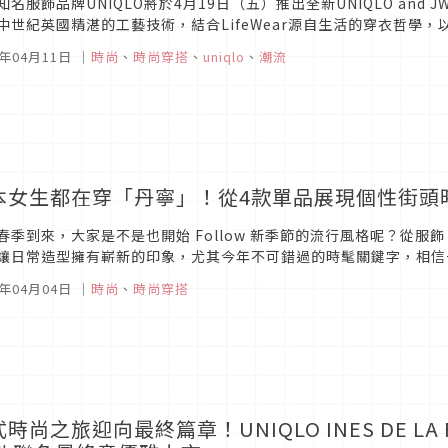
知名服飾品牌UNIQLO將於4月19日（五）推出全新UNIQLO and J
中世紀英國精湛的工藝技術，結合LifeWear源自生活的穿衣哲學，以
列精緻且兼具實用和趣味性的現代日常服，並透過當...
4年04月11日
｜
時尚
、
時尚穿搭
、
uniqlo
、
潮流
本女生都在穿「丹寧」！從4款單品展現個性街頭
春季到來，大家是不是也開始 Follow 新季節的流行風格呢？從
讓日常造型擁有嶄新的印象，尤其今年不可錯過的時髦關鍵字，相信
牌到日本街頭人士，皆紛紛穿上丹寧營造春日氣息，屬於經典百搭款的
4年04月04日
｜
時尚
、
時尚穿搭
時尚之旅迎向最終篇章！UNIQLO INES DE LA FR