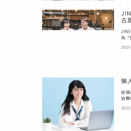
J
古
JI
為「
經典
202
懶
疫情
浪費
賣，
202