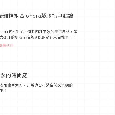
優雅神組合 ohora凝膠指甲貼讓
爽、帥氣、甜美、優雅四種不敗的穿搭風格，解
大提升的秘技；推薦搭配的是在來自韓國、在
限定85折，而且...
凝膠指甲
自然的時尚感
O的衣服簡單大方，非常適合打造自然又洗鍊的
看吧！