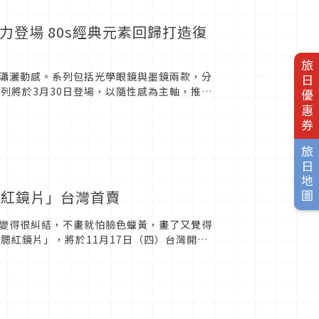
接力登場 80s經典元素回歸打造復
旅日優惠券
定與瀟灑動感。系列包括光學眼鏡與墨鏡兩款，分
系列將於3月30日登場，以隨性感為主軸，推出
，如鏡腳尾...
旅日地圖
腮紅鏡片」台灣首賣
變得很糾結，不畫就怕臉色蠟黃，畫了又覺得
腮紅鏡片」，將於11月17日（四）台灣開
膚色也能呈現白裡透紅的...