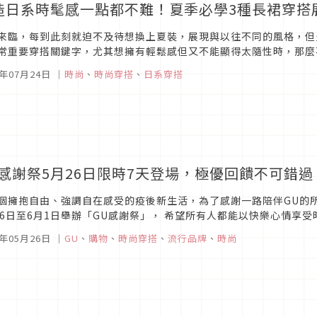
造日系時髦感一點都不難！夏季必學3種長裙穿搭展
來臨，每到此刻就迫不及待想換上夏裝，展現與以往不同的風格，但
常重要穿搭關鍵字，尤其想擁有輕鬆感但又不能顯得太隨性時，那麼
，營造出多變的日常風格，衣櫃裡必備的長裙，穿著起來清爽又透氣，
3年07月24日
｜
時尚
、
時尚穿搭
、
日系穿搭
U感謝祭5月26日限時7天登場，極優回饋不可錯過
個擁抱自由、強調自在感受的疫後新生活，為了感謝一路陪伴GU的
26日至6月1日舉辦「GU感謝祭」， 希望所有人都能以快樂心情享
品推出超值優惠，最低$290元即可快樂「購」起來。本次更祭出夏日度
3年05月26日
｜
GU
、
購物
、
時尚穿搭
、
流行品牌
、
時尚