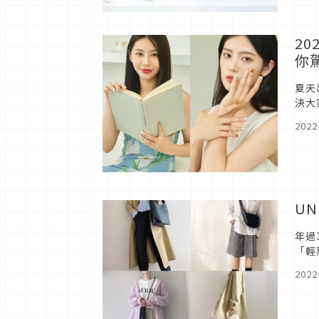
2
你
夏天
決大
日本
202
U
年過
「輕
202