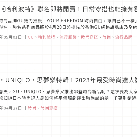
U《哈利波特》聯名即將開賣！日常穿搭也能擁有
時尚品牌GU致力推廣「YOUR FREEDOM 時尚自由，讓自己不
聯名，聯名系列商品將於4月28日起搶先於香港GU網路旗艦店及全
3年05月01日
｜
GU
、
哈利波特
、
流行服飾
、
時尚穿搭
、
時尚
、
流行品牌
U・UNIQLO・思夢樂特輯！2023年最受時尚達
春天，GU、UNIQLO、思夢樂又推出哪些時尚新品呢？這次要為大
想知道日本時尚達人是如何將平價服飾穿出時尚感的話，千萬別錯過
3年04月27日
｜
時尚
、
時尚穿搭