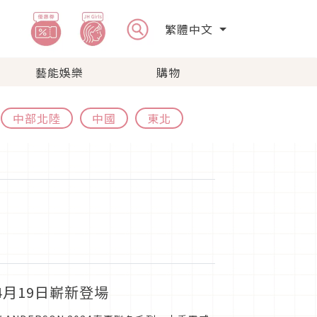
繁體中文
藝能娛樂
購物
中部北陸
中國
東北
列 4月19日嶄新登場