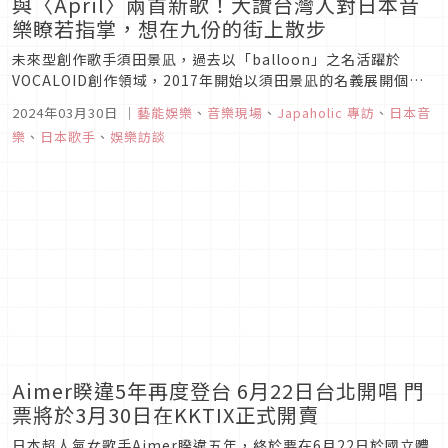
與〈April〉兩首新歌！大讚台灣人對日本音
樂瞭若指掌，想在九份的街上散步
未來型創作歌手須田景凪，過去以「balloon」之名活躍於
VOCALOID創作領域，2017年開始以須田景凪的名義展開個人
活動。他曾演唱過電影《無名世界的片尾曲》、《消失的星期
2024年03月30日
｜
藝能娛樂
、
音樂現場
、
Japaholic 專訪
、
日本音
三》及動畫《炎炎消防隊》、《二之國》等多部作品的主題曲，
樂
、
日本歌手
、
娛樂訪談
是近年不可錯過的新世代歌手。這次Japaholic 編輯部訪問到須
田...
Aimer睽違5年再度登台 6月22日台北開唱 門
票將於3月30日在KKTIX正式開賣
日本超人氣女歌手Aimer睽違五年，終於要在6月22日於國立體