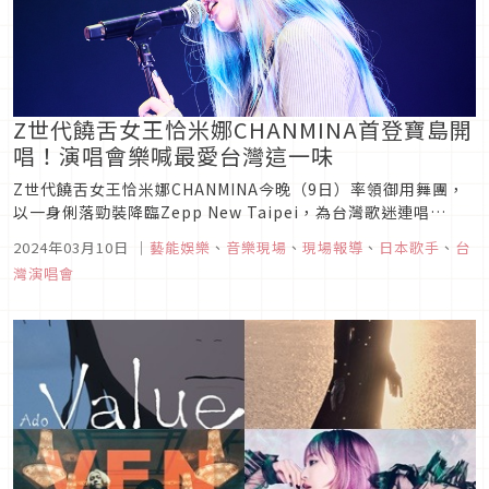
Z世代饒舌女王恰米娜CHANMINA首登寶島開
唱！演唱會樂喊最愛台灣這一味
Z世代饒舌女王恰米娜CHANMINA今晚（9日）率領御用舞團，
以一身俐落勁裝降臨Zepp New Taipei，為台灣歌迷連唱
《RED》、《B級》、《美人》、《Biscuit》、《Don’t
2024年03月10日
｜
藝能娛樂
、
音樂現場
、
現場報導
、
日本歌手
、
台
go》等20首超人氣金曲，誠意十足。純熟唱功搭配熱辣舞蹈，
灣演唱會
就是要以迷人嘹亮的歌聲與超絕的舞台魅力...