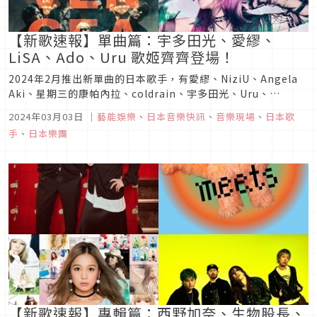
【新歌速報】單曲篇：宇多田光、愛繆、
LiSA、Ado、Uru 歌姬齊齊登場！
2024年2月推出新單曲的日本歌手，有愛繆、NiziU、Angela
Aki、星期三的康帕內拉、coldrain、宇多田光、Uru、
Aimer、SPYAIR、TOMOO、ao、春野、燐舞曲、LiSA、
2024年03月03日
｜
藝能娛樂
、
日本音樂快訊
、
音樂現場
、
日本歌
Ado、krage、Saucy Dog、ReoNa等多組音樂人。本篇將依
手
、
日本樂團
序為大家介紹這些作品，趕快來...
【新歌速報】專輯篇：西野加奈、生物股長、