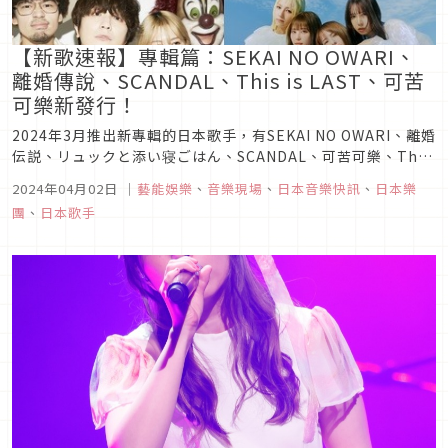
【新歌速報】專輯篇：SEKAI NO OWARI、
離婚傳說、SCANDAL、This is LAST、可苦
可樂新發行！
2024年3月推出新專輯的日本歌手，有SEKAI NO OWARI、離婚
伝説、リュックと添い寝ごはん、SCANDAL、可苦可樂、This
is LAST等多組音樂人。本篇將依序為大家介紹這些作品，趕快
2024年04月02日
｜
藝能娛樂
、
音樂現場
、
日本音樂快訊
、
日本樂
來看看這次有哪些值得一聽的新歌吧！
團
、
日本歌手