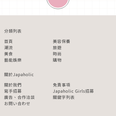
分類列表
首頁
美容保養
潮流
旅遊
美食
時尚
藝能娛樂
購物
關於Japaholic
關於我們
免責事項
寫手招募
Japaholic Girls招募
廣告、合作洽談
關鍵字列表
お問い合わせ