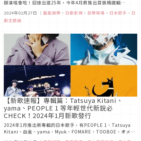
辦演唱會啦！迎接出道25年，今年4月將推出首張精選輯
《SCIENCE FICTION》，以及舉辦睽違六年的日本巡迴演唱會
2024年02月27日
｜
藝能娛樂
、
日劇影視
、
音樂現場
、
日本歌手
、
日
「SCIENCE FICTION TOUR」，並且將飛往台北和香港開唱，
劇主題曲
讓台港兩地的粉絲激動不已！在搶票之前，大家先來複習一...
【新歌速報】專輯篇：Tatsuya Kitani、
yama、PEOPLE 1 等年輕世代新銳必
CHECK！2024年1月新歌發行
2024年1月推出新專輯的日本歌手，有PEOPLE 1、Tatsuya
Kitani、由薫、yama、Myuk、FOMARE、TOOBOE、オメで
たい頭でなにより等多組音樂人。本篇將依序為大家介紹這些作