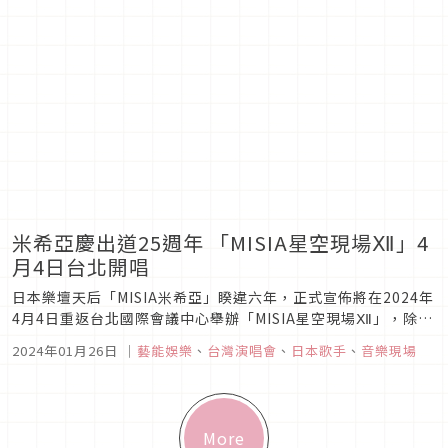
米希亞慶出道25週年 「MISIA星空現場Ⅻ」4
月4日台北開唱
日本樂壇天后「MISIA米希亞」睽違六年，正式宣佈將在2024年
4月4日重返台北國際會議中心舉辦「MISIA星空現場Ⅻ」，除了
是包括日本在內的亞洲巡迴最終站，與台灣歌迷共同分享出道25
2024年01月26日
｜
藝能娛樂
、
台灣演唱會
、
日本歌手
、
音樂現場
週年的喜悅。 「MISIA星空現場Ⅻ」將於4月4日（四）在台北
國際會議中心舉行，門票預計2月2日（五）在年代售票系統...
More