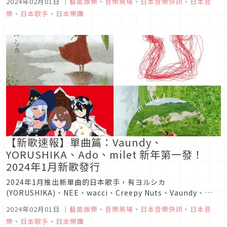
2024年02月01日
｜
藝能娛樂
、
音樂現場
、
日本音樂快訊
、
日本音
品，趕快來看看這次有哪些值得一聽的新歌吧！
樂
、
日本歌手
、
日本樂團
【新歌速報】單曲篇：Vaundy、
YORUSHIKA、Ado、milet 新年第一發！
2024年1月新歌發行
2024年1月推出新單曲的日本歌手，有ヨルシカ
(YORUSHIKA)、NEE、wacci、Creepy Nuts、Vaundy、
SID、FIVE NEW OLD、Kroi、Lay、花冷え。、chilldspot、
2024年02月01日
｜
藝能娛樂
、
音樂現場
、
日本音樂快訊
、
日本音
RADWIMPS、SawanoHiroyuki[nZk]:TOMORROW X
樂
、
日本歌手
、
日本樂團
TOGE...