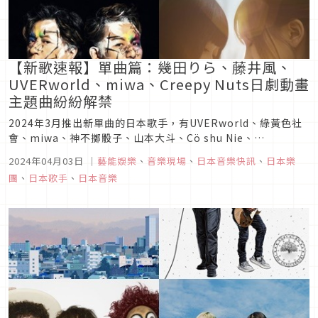
【新歌速報】單曲篇：幾田りら、藤井風、
UVERworld、miwa、Creepy Nuts日劇動畫
主題曲紛紛解禁
2024年3月推出新單曲的日本歌手，有UVERworld、綠黃色社
會、miwa、神不擲骰子、山本大斗、Cö shu Nie、
Penthouse、藤井風、ano、幾田りら、Creepy Nuts、吉澤
2024年04月03日
｜
藝能娛樂
、
音樂現場
、
日本音樂快訊
、
日本樂
嘉代子、MyGO!!!!!、Rin音、FRUITS ZIPPER、色情塗鴉、須
團
、
日本歌手
、
日本音樂
田景凪等多組音樂人。本篇...