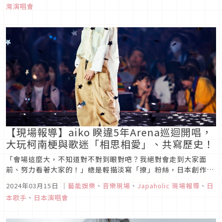
灣演唱會
首，蘊含強大能量的嬌小身軀在特製的階梯舞...
【現場報導】aiko 睽違5年Arena巡迴開唱，
大玩柯南梗與歌迷「相思相愛」、共寫歷史！
「會場這麼大，不知道對不對到眼對吧？我絕對會走到大家面
前、努力看著大家的！」總是輕描淡寫「撩」粉絲，日本創作歌
手 aiko 睽違5年舉辦Arena巡迴「aiko Live Tour『Love
2024年03月15日
｜
藝能娛樂
、
音樂現場
、
Japaholic 現場報導
、
日
Like Pop vol.24』」，自2024年1月底起一連走過大阪府的大
本歌手
、
日本演唱會
阪城Hall、愛知縣的日本Gais...