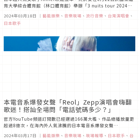
育大學綜合體育館（林口體育館）舉辦「3 nuits tour 2024」
台北站，主辦單位正式在今天公布票價、售票日，對於久違的亞
2024年03月18日
｜
藝能娛樂
、
音樂現場
、
流行音樂
、
台灣演唱會
、
洲巡迴演唱會，Aimer表示「睽違5年的海外巡迴，能夠帶著新
日本歌手
歌們飄洋過海在大家面前演唱，對此我感到相當幸福。」
本電音系爆發女聲「Reol」Zepp演唱會嗨翻
歌迷！搭訕全場問「電話號碼多少？」
官方YouTube頻道訂閱數已經邁過166萬大檻、作品總播放量更
超過8億次，在海內外人氣沸騰的日本電音系爆發女聲
「Reol」，今（16）於Zepp New Taipei 開唱，帶來包含《第
2024年03月17日
｜
藝能娛樂
、
音樂現場
、
現場報導
、
日本歌手
、
台
六感》、《Aogeya Toutoshi》、《刀鋒》、《DDD》等20餘