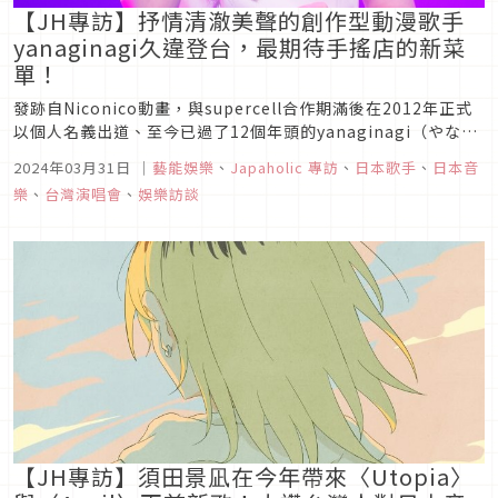
【JH專訪】抒情清澈美聲的創作型動漫歌手
yanaginagi久違登台，最期待手搖店的新菜
單！
發跡自Niconico動畫，與supercell合作期滿後在2012年正式
以個人名義出道、至今已過了12個年頭的yanaginagi（やなぎ
なぎ），睽違了6年後終於要再度踏上台灣這片土地和粉絲朋友
2024年03月31日
｜
藝能娛樂
、
Japaholic 專訪
、
日本歌手
、
日本音
們見面！中間經歷過疫情、更於近期發表第7張原創專輯的她，
樂
、
台灣演唱會
、
娛樂訪談
要來和我們聊聊從事音樂活動的心路歷程、一直以來的...
【JH專訪】須田景凪在今年帶來〈Utopia〉