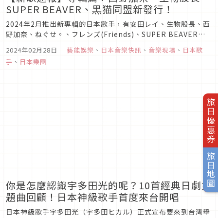
SUPER BEAVER、黒猫同盟新發行！
2024年2月推出新專輯的日本歌手，有安田レイ、生物股長、西
野加奈、ねぐせ。、フレンズ(Friends)、SUPER BEAVER、
黒猫同盟、柴田聰子等多組音樂人。本篇將依序為大家介紹這些
2024年02月28日
｜
藝能娛樂
、
日本音樂快訊
、
音樂現場
、
日本歌
作品，趕快來看看這次有哪些值得一聽的新歌吧！
手
、
日本樂團
旅日優惠券
旅日地圖
你是怎麼認識宇多田光的呢？10首經典日劇主
題曲回顧！日本神級歌手首度來台開唱
日本神級歌手宇多田光（宇多田ヒカル）正式宣布要來到台灣舉