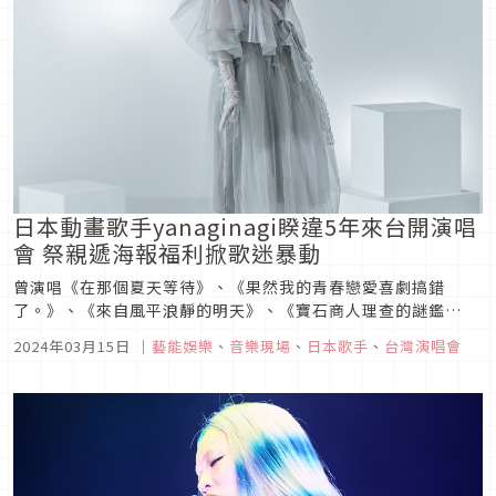
日本動畫歌手yanaginagi睽違5年來台開演唱
會 祭親遞海報福利掀歌迷暴動
曾演唱《在那個夏天等待》、《果然我的青春戀愛喜劇搞錯
了。》、《來自風平浪靜的明天》、《寶石商人理查的謎鑑
定》、《軍火女王》等知名動畫主題曲的全能創作型動漫歌手
2024年03月15日
｜
藝能娛樂
、
音樂現場
、
日本歌手
、
台灣演唱會
「yanaginagi」日前宣布即將展開全新巡演「yanaginagi
live tour 2024 WhiteCube」，並在海外歌迷的殷殷...