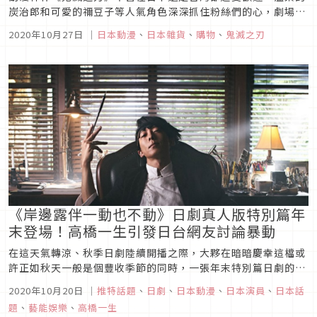
炭治郎和可愛的禰豆子等人氣角色深深抓住粉絲們的心，劇場版
也即將於10月份上映，因為鬼滅真的人氣太高，在日本到處都可
2020年10月27日
｜
日本動漫
、
日本雜貨
、
購物
、
鬼滅之刃
以看到各種和鬼滅的聯名商品。今天嚴選了五款鬼滅之刃的聯名
商品，快來看看有哪些特別的商品吧！圖片來源1.DyDo鬼滅之
刃聯名罐裝咖啡...
《岸邊露伴一動也不動》日劇真人版特別篇年
末登場！高橋一生引發日台網友討論暴動
在這天氣轉涼、秋季日劇陸續開播之際，大夥在暗暗慶幸這檔或
許正如秋天一般是個豐收季節的同時，一張年末特別篇日劇的宣
傳照一舉吸引了所有人的目光：高橋一生將主演自2020年12月
2020年10月20日
｜
推特話題
、
日劇
、
日本動漫
、
日本演員
、
日本話
28日起於NHK連三晚播出的真人版特別篇日劇《岸邊露伴一動
題
、
藝能娛樂
、
高橋一生
也不動》！圖片來源岸邊露伴的魅力《岸邊露伴一動也不動》是