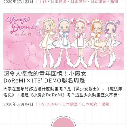
2020年07月23日
｜
手錶
、
日本動漫
、
日本設計
、
日本雜貨
、
購物
周邊商品皆大受歡迎，可說是超成功的經典之作。《死亡筆記
本》主角夜神月利用手錶藏的筆記本紙條順利「計畫通」，這款
特殊設計的手錶現...
超令人懷念的童年回憶！小魔女
DoReMi×ITS' DEMO聯名周邊
大家在童年時都追過什麼動畫呢？是《美少女戰士》、《魔法庫
洛史》，還是《小魔女DoReMi》呢？這些少女動畫歷久不衰，
直到今日都還非常受歡迎，更經常與品牌合作推出聯名商品，這
2020年07月04日
｜
ITS' DEMO
、
日本動漫
、
日本雜貨
、
購物
次就來介紹一下最近《小魔女DoReMi》和雜貨品牌ITS' DEMO
合作的超夢幻小物吧！《小魔女DoReMi》介紹圖片來源《小
魔...