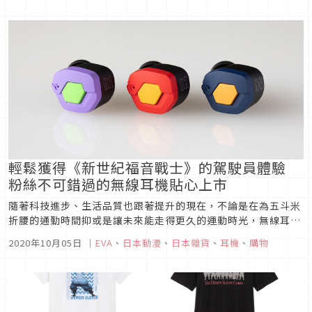
以在《JoJo...
輕鬆獲得《新世紀福音戰士》的駕駛員體驗
粉絲不可錯過的無線耳機貼心上市
隨著科技進步、生活品質也跟著提升的現在，不論是在為五斗米
折腰的通勤時間抑或是讓未來能走得更久的運動時光，無線耳機
已然成為不可或缺的重要夥伴。而在2020年迎來25周年的《新
2020年10月05日
｜
EVA
、
日本動漫
、
日本雜貨
、
耳機
、
購物
世紀福音戰士》，也在這特別的時刻推出了讓迷弟迷妹難以抗拒
的無線耳機聯名商品，就讓我們一起來看看到底是怎麼樣迷人的
設計吧！圖片來源...