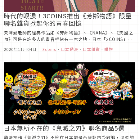
時代的眼淚！3COINS推出《芳鄰物語》限量
聯名雜貨掀起你的青春回憶
矢澤愛老師的經典作品如《芳鄰物語》、《NANA》、《天國之
吻》可是在許多人的青春裡佔有一席之地，日本「3COINS」從
10月31日起難得的與《芳鄰物語》聯名推出一系列限量週邊，
2020年11月04日
｜
3coins
、
日本動漫
、
日本雜貨
、
購物
想當然立刻就造成需要領號碼牌並且大排長龍的驚人景象，買的
不只是商品也是珍貴的回憶，粉絲們可別錯過收藏的好機會囉！
圖片來源矢澤...
日本無所不在的《鬼滅之刃》聯名商品5選
動漫神作《鬼滅之刃》不管在日本還是台灣都超受歡迎，溫柔的