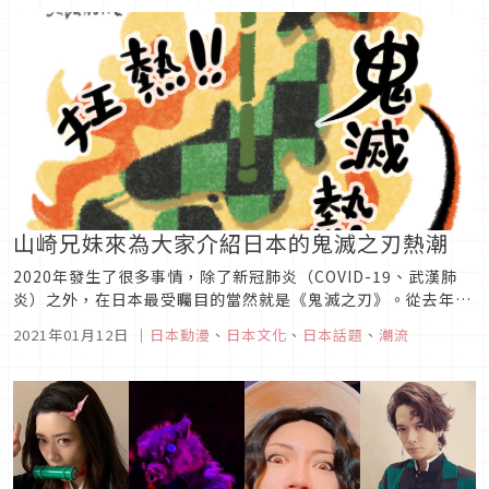
山崎兄妹來為大家介紹日本的鬼滅之刃熱潮
2020年發生了很多事情，除了新冠肺炎（COVID-19、武漢肺
炎）之外，在日本最受矚目的當然就是《鬼滅之刃》。從去年開
始，只要到書店的《週刊少年Jump》作品單行本專區，就會看
2021年01月12日
｜
日本動漫
、
日本文化
、
日本話題
、
潮流
到貼著「一人限購一冊」及「在櫃台購買」等標語的書櫃。當時
只覺得「哇～竟然紅到要限購」，但是並沒有去看是哪一部作
品，直到今年...