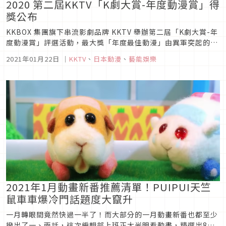
2020 第二屆KKTV「K劇大賞-年度動漫賞」得
獎公布
KKBOX 集團旗下串流影劇品牌 KKTV 舉辦第二屆「K劇大賞-年
度動漫賞」評選活動，最大獎「年度最佳動漫」由異軍突起的
《異種族風俗娘評鑑指南》拿下；《輝夜姬想讓人告白：天才們
2021年01月22日
｜
KKTV
、
日本動漫
、
藝能娛樂
的戀愛頭腦戰 S2》延續前篇氣勢，勇奪「年度最佳劇情」與
「年度最佳動漫主題曲」等獎，表現亮眼。《別對映像研出手》
則以完美的...
2021年1月動畫新番推薦清單！PUIPUI天竺
鼠車車爆冷門話題度大竄升
一月轉眼間竟然快過一半了！而大部分的一月動畫新番也都至少
撥出了一、兩話，這次編輯部上班正大光明看動畫，精選出8部