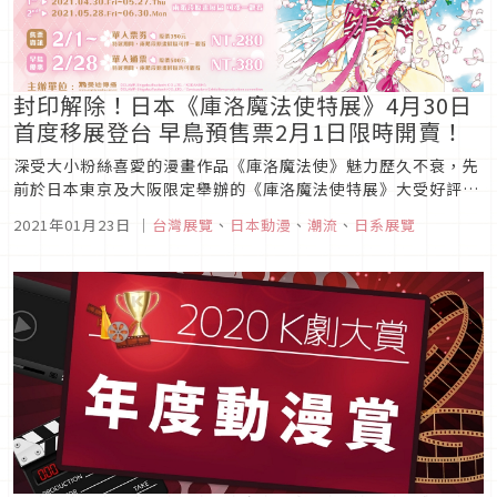
封印解除！日本《庫洛魔法使特展》4月30日
首度移展登台 早鳥預售票2月1日限時開賣！
深受大小粉絲喜愛的漫畫作品《庫洛魔法使》魅力歷久不衰，先
前於日本東京及大阪限定舉辦的《庫洛魔法使特展》大受好評、
觀展人潮滿溢不絕，讓當時無法飛日本前往看展的粉絲個個用力
2021年01月23日
｜
台灣展覽
、
日本動漫
、
潮流
、
日系展覽
搥心肝！曼迪傳播聽到粉絲們的心聲了，決定施展魔法將這場
《庫洛魔法使特展》搬來台灣，讓人不用飛出國，自4/30起就能
在新光三越 台北南...