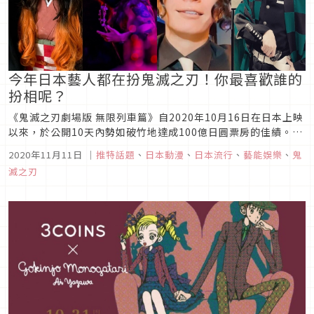
今年日本藝人都在扮鬼滅之刃！你最喜歡誰的
扮相呢？
《鬼滅之刃劇場版 無限列車篇》自2020年10月16日在日本上映
以來，於公開10天內勢如破竹地達成100億日圓票房的佳績。不
只如此，在達成100億日圓大關的一星期後，更擠下了《阿凡
2020年11月11日
｜
推特話題
、
日本動漫
、
日本流行
、
藝能娛樂
、
鬼
達》闖入日本影史票房的前10名，不少日本的公眾人物也紛紛在
滅之刃
今年公開自己的鬼滅扮裝，讓這波現象級的鬼滅熱潮更加活絡和
熱鬧。...