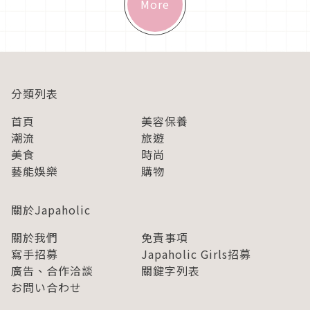
More
分類列表
首頁
美容保養
潮流
旅遊
美食
時尚
藝能娛樂
購物
關於Japaholic
關於我們
免責事項
寫手招募
Japaholic Girls招募
廣告、合作洽談
關鍵字列表
お問い合わせ