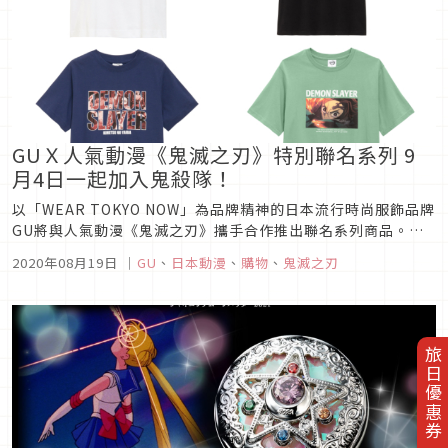
GUＸ人氣動漫《鬼滅之刃》特別聯名系列 9
月4日一起加入鬼殺隊！
以「WEAR TOKYO NOW」為品牌精神的日本流行時尚服飾品牌
GU將與人氣動漫《鬼滅之刃》攜手合作推出聯名系列商品。全
系列商品將於8月28日搶先在GU網路商店開始販售，9月4日在
2020年08月19日
｜
GU
、
日本動漫
、
購物
、
鬼滅之刃
全台GU實體店鋪正式販售。不分男女老幼都能穿上的鬼滅聯名
服飾GU與《鬼滅之刃》的聯名系列以廣受各世代關注的動漫世
界為靈...
旅日優惠券