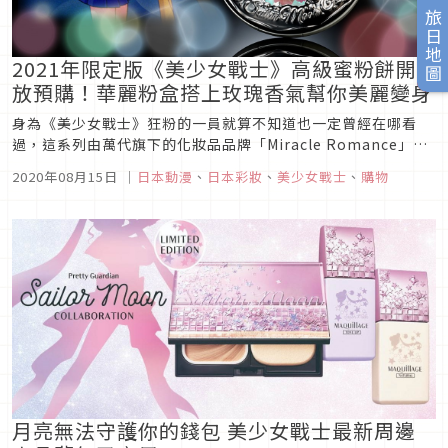
旅日地圖
2021年限定版《美少女戰士》高級蜜粉餅開
放預購！華麗粉盒搭上玫瑰香氣幫你美麗變身
身為《美少女戰士》狂粉的一員就算不知道也一定曾經在哪看
過，這系列由萬代旗下的化妝品品牌「Miracle Romance」所
推出的華麗美戰彩妝，其中每年限定的高級蜜粉餅儘管要價不菲
2020年08月15日
｜
日本動漫
、
日本彩妝
、
美少女戰士
、
購物
還是讓眾人都忍不住心動，等年底到手後正好可以當成是辛苦一
年的犒賞，而且隨身帶著《美少女戰士》蜜粉餅還能讓自己保持
美麗自信，...
月亮無法守護你的錢包 美少女戰士最新周邊