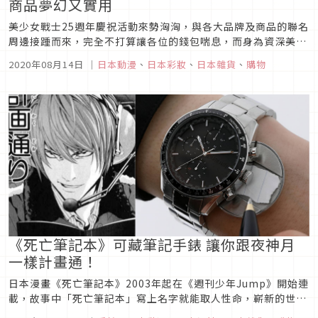
商品夢幻又實用
美少女戰士25週年慶祝活動來勢洶洶，與各大品牌及商品的聯名
周邊接踵而來，完全不打算讓各位的錢包喘息，而身為資深美少
女偶像，周邊商品類型及範圍既多元又廣泛，客群涵蓋各年齡
2020年08月14日
｜
日本動漫
、
日本彩妝
、
日本雜貨
、
購物
層，讓所有粉絲都能購入符合自己的需求的產品，快來看看最新
的美少女戰士周邊商品，讓自己也能夢幻閃耀每一天！
1.MAQuillAGE(マ...
《死亡筆記本》可藏筆記手錶 讓你跟夜神月
一樣計畫通！
日本漫畫《死亡筆記本》2003年起在《週刊少年Jump》開始連
載，故事中「死亡筆記本」寫上名字就能取人性命，嶄新的世界
觀立刻引起廣泛的討論，改編成電影、電視劇、舞台劇以及各種