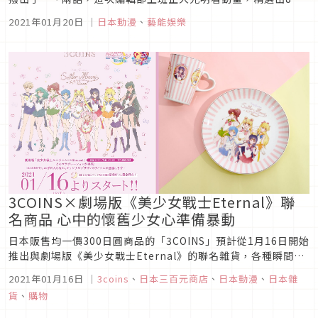
新番推薦給Japaholic的讀者們，無論是冒險還是療癒都有！大
2021年01月20日
｜
日本動漫
、
藝能娛樂
家這次絕對要看到最後，順便認識本季黑馬霸權作品《PUIPUI
天竺鼠車車》！無論是最近想追番還是筆記一下年節囤著看都可
以，那就...
3COINS×劇場版《美少女戰士Eternal》聯
名商品 心中的懷舊少女心準備暴動
日本販售均一價300日圓商品的「3COINS」預計從1月16日開始
推出與劇場版《美少女戰士Eternal》的聯名雜貨，各種瞬間喚
起童年回憶的可愛獨家小物必定會讓人想通通打包收藏，包括漂
2021年01月16日
｜
3coins
、
日本三百元商店
、
日本動漫
、
日本雜
亮的美戰杯盤、收納包與馬上就能拿出來用的冬季保暖商品，並
貨
、
購物
採取每人每樣限購的形式讓更多美戰粉都能入手，當然要釋放心
中的...