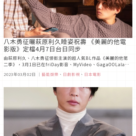
八木勇征曬萩原利久睡姿祝壽 《美麗的他電
影版》定檔4月7日台日同步
由萩原利久、八木勇征領銜主演的超人氣BL作品《美麗的他第
二季》，3月1日已在friDay影音、MyVideo、GagaOOLala，
以及將在3月2日凌晨零點在中華電信MOD、HamiVideo與日本
2023年03月02日
｜
藝能娛樂
、
日劇影視
、
日本電影
同步跟播最後一集，進入階段性完結，更將呈現兩位主角「平
良」與「清居」舌吻到牽絲的火熱畫面，讓本集一舉衝...