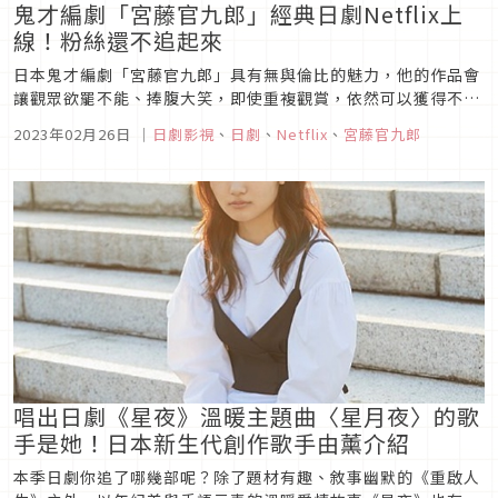
鬼才編劇「宮藤官九郎」經典日劇Netflix上
線！粉絲還不追起來
日本鬼才編劇「宮藤官九郎」具有無與倫比的魅力，他的作品會
讓觀眾欲罷不能、捧腹大笑，即使重複觀賞，依然可以獲得不同
的感動或啟發，而且並不是笑過就算了，常常是笑中帶淚、獲益
2023年02月26日
｜
日劇影視
、
日劇
、
Netflix
、
宮藤官九郎
良多，加上既詼諧又溫馨的劇情發展，一旦沉迷便無法自拔。訂
閱制串流平台Netflix會在今年2、3月陸續上線4部由宮藤官九郎
所執筆的精...
唱出日劇《星夜》溫暖主題曲〈星月夜〉的歌
手是她！日本新生代創作歌手由薰介紹
本季日劇你追了哪幾部呢？除了題材有趣、敘事幽默的《重啟人