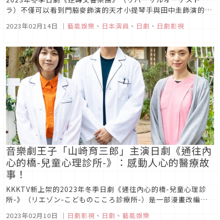
ラ）不僅可以看到門脇麥飾演的天才小提琴手與田中圭飾演的怪
咖指揮家，兩人之間的精采互動，個性鮮明的交響樂團成員也是
2023年02月14日
｜
藝能娛樂
、
日本演員
、
日劇
、
日劇影視
一大賣點，而飾演長笛首席的坂東龍汰在第二集的表現更讓觀眾
印象深刻，他為了這部作品苦練長笛。接下來，就讓我們來認識
坂東龍汰這位擁有變換...
音樂劇王子「山崎育三郎」主演日劇《通往內
心的橋-兒童心理診所-》：感動人心的醫療故
事！
KKKTV新上架的2023年冬季日劇《通往內心的橋-兒童心理診
所-》（リエゾン-こどものこころ診療所-）是一部漫畫改編的
醫療日劇，由音樂劇王子「山崎育三郎」領銜主演、資深腳本家
2023年02月10日
｜
日劇影視
、
日劇
、
藝能娛樂