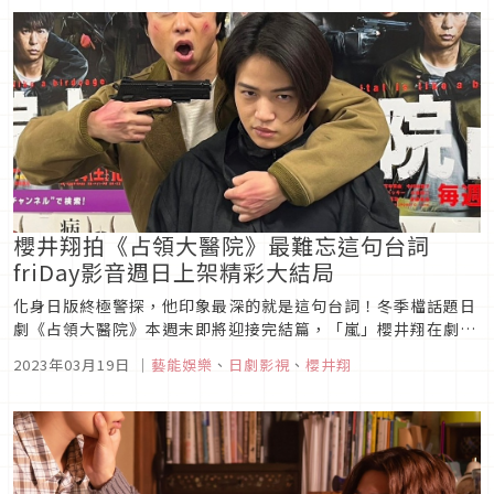
編劇實在太神了，忍...
櫻井翔拍《占領大醫院》最難忘這句台詞
friDay影音週日上架精彩大結局
化身日版終極警探，他印象最深的就是這句台詞！冬季檔話題日
劇《占領大醫院》本週末即將迎接完結篇，「嵐」櫻井翔在劇中
深入險境，即將與「鬼」正面決戰，被問到這段期間最難忘的
2023年03月19日
｜
藝能娛樂
、
日劇影視
、
櫻井翔
事，他笑說