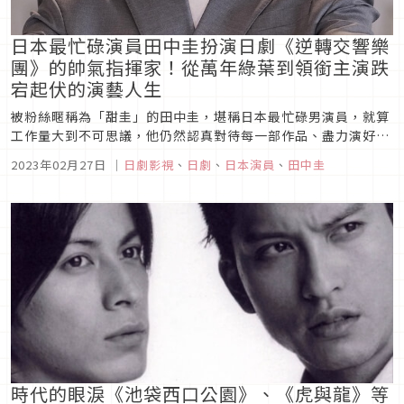
日本最忙碌演員田中圭扮演日劇《逆轉交響樂
團》的帥氣指揮家！從萬年綠葉到領銜主演跌
宕起伏的演藝人生
被粉絲暱稱為「甜圭」的田中圭，堪稱日本最忙碌男演員，就算
工作量大到不可思議，他仍然認真對待每一部作品、盡力演好每
一個角色。田中圭在2023年冬季檔《逆轉交響樂團》（リバー
2023年02月27日
｜
日劇影視
、
日劇
、
日本演員
、
田中圭
サルオーケストラ）首度扮演毒舌又帥氣的指揮家，笑起來的樣
子像太陽般耀眼。精彩勵志的劇情保證讓人看了笑中帶淚，感動
脹滿全身。接下來，...
時代的眼淚《池袋西口公園》、《虎與龍》等