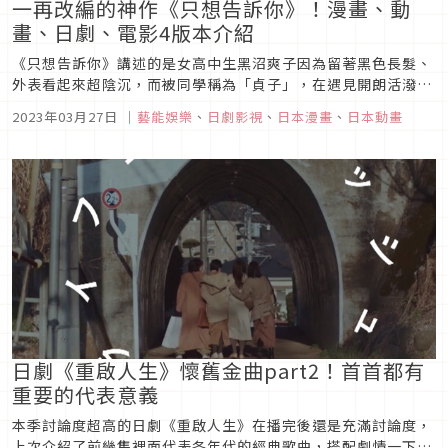
一再改編的神作《只想告訴你》！漫畫、動
畫、日劇、電影4版本介紹
《只想告訴你》講述的是女高中生黑沼爽子因為留著黑色長髮、
外表看起來超陰沉，而被同學稱為「貞子」，在遇見開朗活潑的
翔太後，漸漸融入同班同學的圈子中，是一部清新的作品，不僅
2023年03月27日
｜
藝能娛樂
、
日劇影視
、
日本漫畫
、
日本動畫
有愛情、友情，更有不少溫暖感人的劇情，因此也被改編為各種
版本！
日劇《重啟人生》懷舊金曲part2！首首都有
重要的代表意義
本季討論度超高的日劇《重啟人生》在播完後還是充滿討論度，
上次介紹了前幾集裡面代表各年代的經典歌曲，搭配劇情一下，