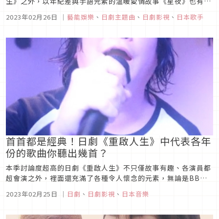
生》之外，以年紀差與手語元素的溫暖愛情故事《星夜》也有不
錯的討論度，而其中演唱主題曲〈星月夜〉的由薰，也因為溫暖
2023年02月26日
｜
藝能娛樂
、
日劇主題曲
、
日劇影視
、
日本歌手
的聲音而被注意到，一起來認識這位新生代歌手吧！
首首都是經典！日劇《重啟人生》中代表各年
份的歌曲你聽出幾首？
本季討論度超高的日劇《重啟人生》不只僅故事有趣、各演員都
超會演之外，裡面還充滿了各種令人懷念的元素，無論是BB
Call、漫畫《NANA》之外，還有超多首代表各年代的經典歌
2023年02月25日
｜
日劇
、
日劇影視
、
日本音樂
曲，搭配劇情一下，真的超有感！