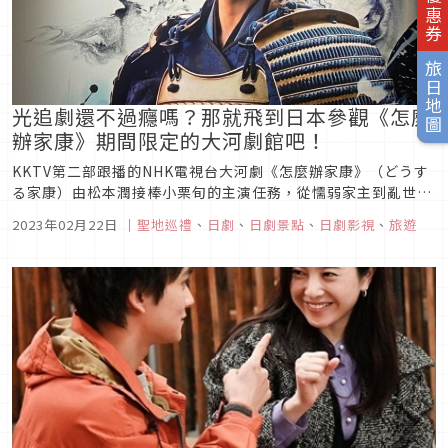
旅日地圖
光追劇還不過癮嗎？那就飛到日本參觀《怎麼
辦家康》期間限定的大河劇館吧！
KKTV第二部跟播的NHK電視台大河劇《怎麼辦家康》（どうす
る家康）由松本潤接棒小栗旬的主演任務，從懦弱家主到亂世稱
王，演繹「德川家康」波瀾壯闊的逆襲人生。找來鬼才古澤良太
2023年02月22日
｜
聖地巡禮
、
日劇
、
日劇景點
、
日劇影視
、
旅遊
擔任編劇，融入大量現代的喜劇元素，打造出屬於令和風格的歡
樂大河劇，加上豪華卡司陣容加持，絕對不容錯過！