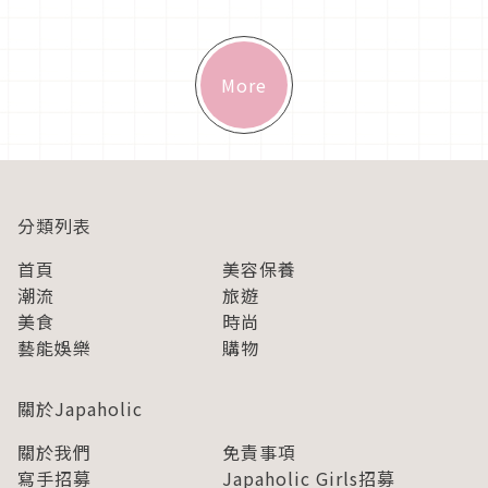
「吉田紀子」負責撰寫劇本，在這個冬季替大家獻上一個又一個
溫暖療癒的動人故事。
More
分類列表
首頁
美容保養
潮流
旅遊
美食
時尚
藝能娛樂
購物
關於Japaholic
關於我們
免責事項
寫手招募
Japaholic Girls招募