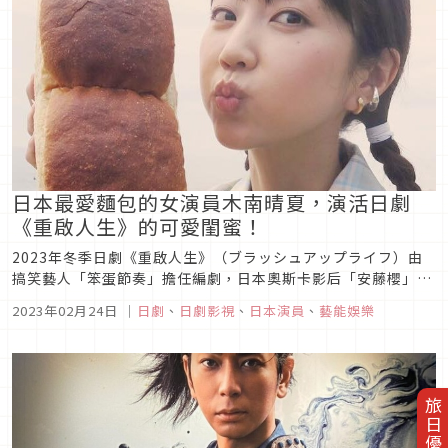
日本最愛麵包的女演員木南晴夏，演活日劇
《重啟人生》的可愛閨蜜！
2023年冬季日劇《重啟人生》（ブラッシュアップライフ）由
搞笑藝人「笨蛋節奏」擔任編劇，日本奧斯卡影后「安藤櫻」領
銜主演，描寫一段段不可思議的穿越時空故事。飾演女主角閨蜜
2023年02月24日
｜
日劇
、
日劇影視
、
日本演員
、
藝能娛樂
的演員分別是「木南晴夏」與「夏帆」，三人聚在一起的畫面十
分逗趣可愛，讓觀眾看得意猶未盡。接下來，筆者就替大家介紹
木南晴夏這位日本藝...
旅日優惠券