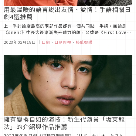
用最溫暖的語言說出友情、愛情！手語相關日
劇4選推薦
上一季討論度最高的兩部作品都有一個共同點－手語，無論是
《silent》中長大後漸漸失去聽力的想，又或是《First Love》
中因為溺水意外而失去聽力的優雨，他們都透過了手語來傳達出
2023年02月18日
｜
日劇
、
日劇影視
、
藝能娛樂
自己的想法，讓手語變成最有溫度的語言。
擁有變換自如的演技！新生代演員「坂東龍
汰」的介紹與作品推薦
2023年冬季日劇《逆轉交響樂團》（リバーサルオーケスト