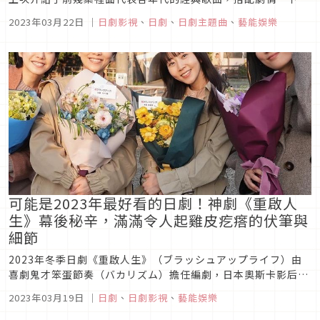
真的超有感，這次則要來介紹後半段出現在劇中的歌曲，光是最
2023年03月22日
｜
日劇影視
、
日劇
、
日劇主題曲
、
藝能娛樂
後一集就有超多首！
可能是2023年最好看的日劇！神劇《重啟人
生》幕後秘辛，滿滿令人起雞皮疙瘩的伏筆與
細節
2023年冬季日劇《重啟人生》（ブラッシュアップライフ）由
喜劇鬼才笨蛋節奏（バカリズム）擔任編劇，日本奧斯卡影后安
藤櫻領銜主演，從開播以來就受到觀眾好評。而且，整齣劇的伏
2023年03月19日
｜
日劇
、
日劇影視
、
藝能娛樂
筆全部濃縮在第一集裡面，每一句對話、每一位人物、每一個細
節，全都可以串聯在一起，所以最後再回頭去看的時候，會發現