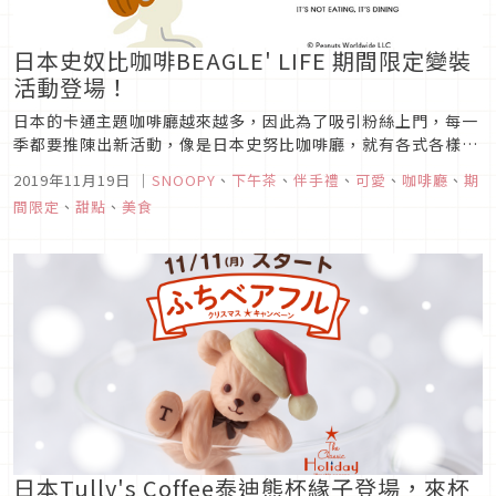
日本史奴比咖啡BEAGLE' LIFE 期間限定變裝
活動登場！
日本的卡通主題咖啡廳越來越多，因此為了吸引粉絲上門，每一
季都要推陳出新活動，像是日本史努比咖啡廳，就有各式各樣不
同的期間限定活動，最近推出的是「BEAGLE' LIFE 」第三彈活
2019年11月19日
｜
SNOOPY
、
下午茶
、
伴手禮
、
可愛
、
咖啡廳
、
期
動，一起來看看史努比又變裝成什麼角色吧！ Beagle Scout活
間限定
、
甜點
、
美食
動圖片來源這次史努比咖啡廳推出的變裝主活動...
日本Tully's Coffee泰迪熊杯緣子登場，來杯