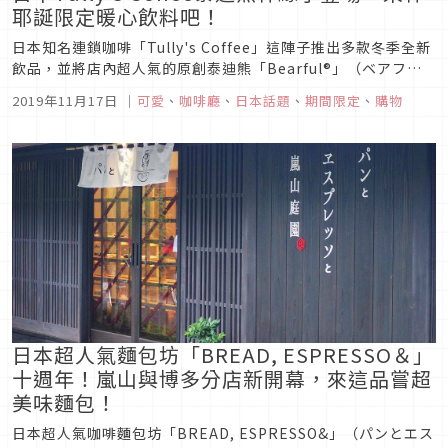
耶誕限定暖心飲料吧！
日本知名連鎖咖啡「Tully's Coffee」這陣子推出多款冬季全新
飲品，並將店內超人氣的原創泰迪熊「Bearful®」（ベアフル
®）化身超可愛的耶誕限定款杯緣子，一上市立刻成為超人氣加
2019年11月17日
｜
可愛
、
咖啡廳
、
日本話題
、
期間限定
、
購物
價購商品，三款設計限量推出，一起來看看「Tully's Coffee」
泰迪熊杯緣子要如何得到吧！※本篇文章商品定...
日本超人氣麵包坊「BREAD, ESPRESSO＆」
十週年！嵐山與博多分店新開幕，來這品嘗超
美味麵包！
日本超人氣咖啡麵包坊「BREAD, ESPRESSO&」（パンとエス