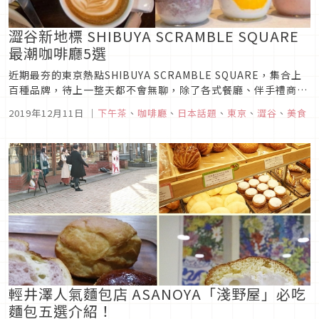
澀谷新地標 SHIBUYA SCRAMBLE SQUARE
最潮咖啡廳5選
近期最夯的東京熱點SHIBUYA SCRAMBLE SQUARE，集合上
百種品牌，待上一整天都不會無聊，除了各式餐廳、伴手禮商店
選擇相當多元外，不少日本國內外知名咖啡品牌也來搶進更是一
2019年12月11日
｜
下午茶
、
咖啡廳
、
日本話題
、
東京
、
澀谷
、
美食
大特色，在上班族往來頻繁的澀谷地區，隨處可見餐廳、咖啡
廳、下午茶林立，競爭真的非常激烈。這次則要和大家分享
SHIBU...
輕井澤人氣麵包店 ASANOYA「淺野屋」必吃
麵包五選介紹！