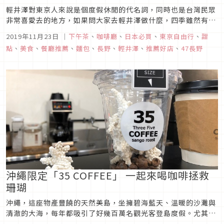
輕井澤對東京人來說是個度假休閒的代名詞，同時也是台灣民眾
非常喜愛去的地方，如果問大家去輕井澤做什麼，四季雖然有不
同的景觀風情可以欣賞，夏天避暑冬天滑雪，但唯一不變的就是
2019年11月23日
｜
下午茶
、
咖啡廳
、
日本必買
、
東京自由行
、
甜
享受購物與美食的樂趣。麵包控的朋友們一定要來品嘗1933年
點
、
美食
、
餐廳推薦
、
麵包
、
長野
、
輕井澤
、
推薦好店
、
47長野
就開業的淺野屋ASANOYA麵包坊，如今也在東京各地開了許多
分店，這篇文章...
沖繩限定「35 COFFEE」 一起來喝咖啡拯救
珊瑚
沖繩，這座物產豐饒的天然美島，坐擁碧海藍天、溫暖的沙灘與
清澈的大海，每年都吸引了好幾百萬名觀光客登島度假。尤其夏
季更是享受清涼海上活動的旺季，跟著色彩斑斕的魚群在珊瑚礁