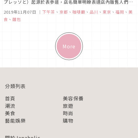
プレッソと）起源於表參道，店名簡單明瞭表達店內販售人們日
常生活中最常接觸到的麵包與濃縮咖啡，招牌商品更有日本最強
2019年11月07日
｜
下午茶
、
京都
、
咖啡廳
、
品川
、
東京
、
福岡
、
美
法式吐司的美名。「BREAD, ESPRESSO&」今年邁入十週年，
食
、
麵包
新分店進軍京都嵐山與九州博多，讓我們...
More
分類列表
首頁
美容保養
潮流
旅遊
美食
時尚
藝能娛樂
購物
關於Japaholic