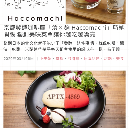
京都發酵咖啡廳「漬×麹 Haccomachi」時髦
開張 獨創美味菜單讓你越吃越漂亮
談到日本的食文化就不能少了「發酵」這件事情，就像味噌、醬
油、味醂、米醋這些幾乎每天都會使用的調味料一樣，為了讓大
家能更認識和體驗發酵的魅力，發酵咖啡廳「漬×麹
2020年03月06日
｜
下午茶
、
京都
、
咖啡廳
、
日本話題
、
甜點
、
美食
Haccomachi」將為你的日常提供許多健康又美味的提案，對於
極度熱愛「鹽麴」的台灣朋友們來說無疑是個令人驚喜的好消
息，下回到京都旅遊時不...