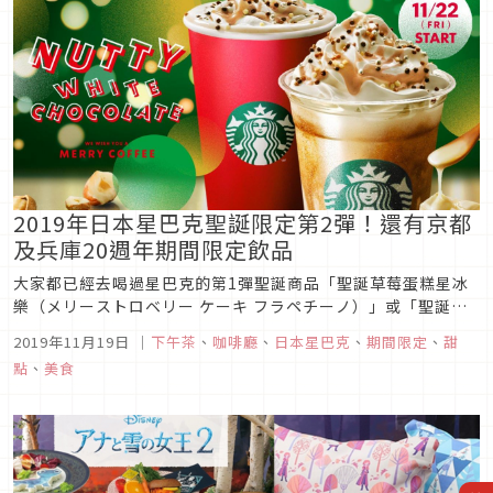
2019年日本星巴克聖誕限定第2彈！還有京都
及兵庫20週年期間限定飲品
大家都已經去喝過星巴克的第1彈聖誕商品「聖誕草莓蛋糕星冰
樂（メリーストロベリー ケーキ フラペチーノ）」或「聖誕草
莓蛋糕牛奶（メリーストロベリー ケーキ ミルク）」了嗎？還
2019年11月19日
｜
下午茶
、
咖啡廳
、
日本星巴克
、
期間限定
、
甜
沒有的朋友可要加緊腳步，因為從這週末開始，星巴克將推出第
點
、
美食
2彈的全新聖誕飲品及商品囉！另外，為慶祝星巴克20週年，也
分別在京都及兵...