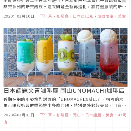
由於焙茶近幾年在日本的盛行，日本星巴克其實也一直都有販售
熱茶系列的焙茶熱飲。這次則是全新再進化，將特選嚴製的焙茶
製成星巴克特色之一的星冰樂及拿鐵囉！作為2020年第一彈限
2020年01月10日
｜
下午茶
、
咖啡廳
、
日本星巴克
、
期間限定
、
美食
定新品系列，這款焙茶商品也是經過團隊的用心研發與製作才產
生的全新口味。新品將自1月9日開始於日本星巴客店面販售，在
日本的朋友趕快喝...
日本話題文青咖啡廳 岡山UNOMACHI珈琲店
近期在網路引發熱烈討論的「UNOMACHI珈琲店」，招牌的水
果百匯和奶昔依季節推出多款口味，特別是外觀超美麗，且有別
於色彩繽紛交錯的可愛甜點或飲品，UNOMACHI珈琲店展現出
2020年01月01日
｜
下午茶
、
咖啡廳
、
岡山
、
日本話題
、
美食
、
47岡
時尚俐落的大人感，特色的質感餐點，加上以書店咖啡廳為概念
山
的文青風格，邊閱讀邊享受美食的悠閒空間，吸引大批人潮打卡
朝聖！日本一...