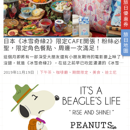
旅日優惠券
旅日地圖
日本《冰雪奇緣2》限定CAFE開張！粉絲必朝
聖，限定角色餐點、周邊一次滿足！
這個月即將有一部深受大朋友還有小朋友期待的電影要上映了！
沒錯，就是《冰雪奇緣2》，在這之前早已吹起濃濃的《冰雪》
風，而這股旋風現在也吹到美食上，因為OH MY CAFÉ冰雪奇緣
2019年11月19日
｜
下午茶
、
咖啡廳
、
期間限定
、
美食
、
迪士尼
限定咖啡廳就要展開啦！從東京開始，陸陸續續在日本各地都可
以朝聖這股冰雪奇緣風潮，準備好進入這個迷人的冰雪世界了
嗎？有預約才有...