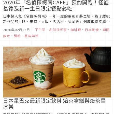
2020年「名偵探柯南CAFE」預約開跑！怪盜
基德及新一生日限定餐點必吃！
日本超人氣《名偵探柯南》一年一度的電影即將登場，為了慶祝
新作品的上映，東京、大阪、名古屋、福岡等九個城市將陸續開
設12間期間限定的「名偵探柯南CAFE」，人氣道具「膠囊
2020年02月14日
｜
下午茶
、
名偵探柯南
、
咖啡廳
、
日本動漫
、
期間
APTX-4869」化身美味甜點，超有梗黑衣人也有專屬套餐，更
限定
、
甜點
、
藝能娛樂
過分的是怪盜基德以及工藤新一皆推出生日限定菜單，一起來看
看介紹吧！※本...
日本星巴克最新限定飲料 焙茶拿鐵與焙茶星
冰樂