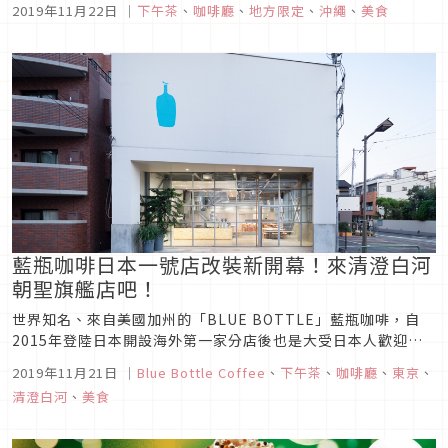
2019年11月22日
｜
下午茶
、
咖啡廳
、
地方限定
、
沖繩
、
美食
旁漫步可謂最奢華的享受。話雖如此，隨著氣候變遷，珊瑚的生
存變得越來越不容易。為了拯救脆弱的生態，「35 COFFEE」
秉持著崇高且美...
藍瓶咖啡日本一號店改裝新開幕！來清澄白河
朝聖旗艦店吧！
世界知名、來自美國加州的「BLUE BOTTLE」藍瓶咖啡，自
2015年登陸日本開設海外第一家分店後也是大受日本人歡迎，
每杯咖啡使用的咖啡豆從烘焙到手沖滴濾皆不超過48小時，為來
2019年11月21日
｜
Blue Bottle Coffee
、
下午茶
、
咖啡廳
、
東京
、
訪的客人獻上香醇的新鮮咖啡。改裝後的日本一號店「清澄白河
清澄白河
、
美食
旗艦店」增設座位更販售獨家商品與甜點，一起來瞧瞧介紹吧！
藍瓶咖啡清...