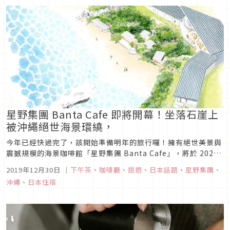
星野集團 Banta Cafe 即將開幕！坐落石崖上
被沖繩絕世海景環繞，
今年已經快過完了，該開始準備明年的旅行囉！擁有絕世美景與
震撼規模的海景咖啡館「星野集團 Banta Cafe」，將於 2020
年 5 月 20 日在沖繩縣讀谷村開幕。充分利用海岸天然地形設置
2019年12月30日
｜
下午茶
、
咖啡廳
、
旅遊
、
日本話題
、
星野集團
、
的座位類型豐富，讓人可以望著眼前無邊無際的大海，盡情享受
沖繩
、
日本住宿
自由自在的時光。緊鄰海邊的露台座位，可遠眺大海、度過...