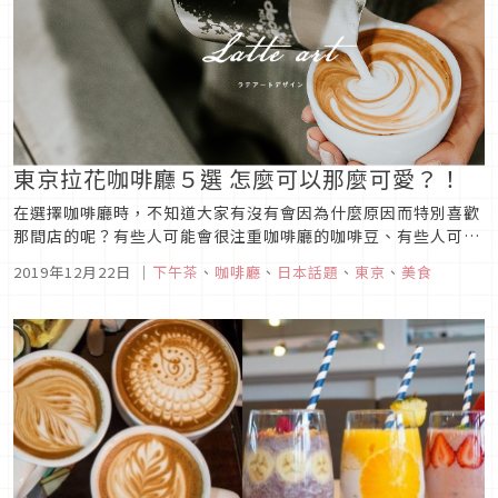
東京拉花咖啡廳５選 怎麼可以那麼可愛？！
在選擇咖啡廳時，不知道大家有沒有會因為什麼原因而特別喜歡
那間店的呢？有些人可能會很注重咖啡廳的咖啡豆、有些人可能
會因為店家的裝潢風格而去，不知道有沒有人是因為特別喜愛店
2019年12月22日
｜
下午茶
、
咖啡廳
、
日本話題
、
東京
、
美食
家的拉花風格而特別慕名而去的呢？Japaholic編輯部這邊特別
精選了５間在東京當地具有特色的拉花咖啡廳介紹給大家，就讓
我們一起來看...