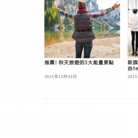
推薦! 秋天旅遊的3大能量景點
新旗
由t
的鏡
2015年10月03日
201