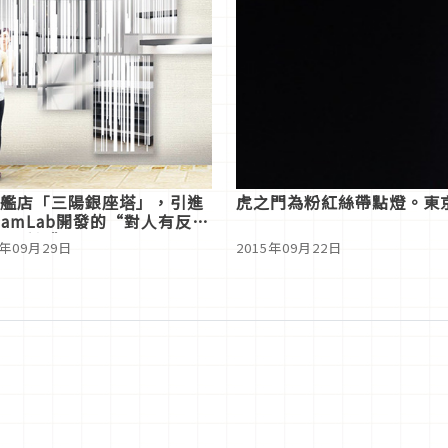
艦店「三陽銀座塔」，引進
虎之門為粉紅絲帶點燈。東
eamLab開發的“對人有反應
子看板”
5年09月29日
2015年09月22日