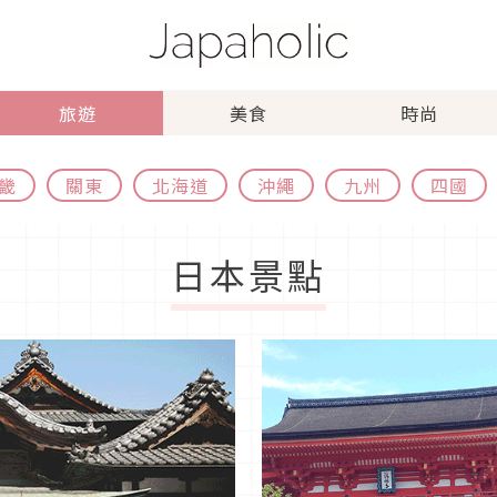
旅遊
美食
時尚
畿
關東
北海道
沖繩
九州
四國
日本景點