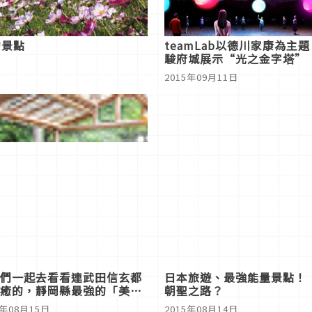
的景點
teamLab以德川家康為主
駿府城展示“光之金字塔”
2015年09月11日
們一起去看看連武田信玄都
日本旅遊、最強能量景點！
癒的，靜岡縣最強的「美人
朝聖之路？
・梅島Konya溫泉！
5年08月15日
2015年08月14日