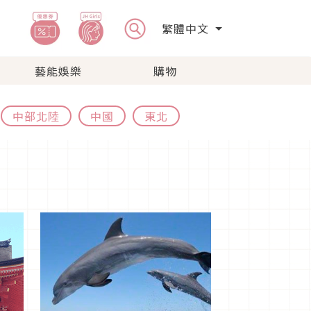
繁體中文
藝能娛樂
購物
中部北陸
中國
東北