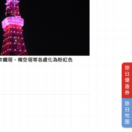
京鐵塔、晴空塔等各處化為粉紅色
旅日優惠券
旅日地圖