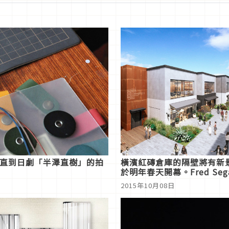
始一直到日劇「半澤直樹」的拍
橫濱紅磚倉庫的隔壁將有新
於明年春天開幕。Fred Seg
共24家店鋪進駐
2015年10月08日