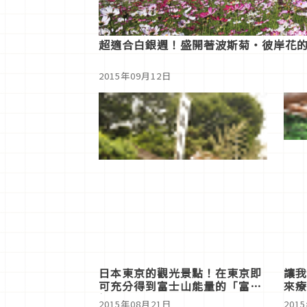
超適合白銀週！盛開著波斯菊・彼岸花
2015年09月12日
日本東京的觀光景點！在東京即
讓我
可充分得到富士山能量的「富士
來療
塚」
湯」
2015年08月21日
201