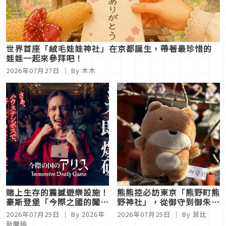
世界首座「絨毛娃娃神社」在京都誕生，帶著最珍惜的
娃娃一起來參拜吧！
2026年07月27日
｜ By
木木
賭上生存的震撼遊樂設施！
熊熊控必訪東京「熊野町熊
豪斯登堡「今際之國的闖關
野神社」，從御守到御朱印
者～沉浸式死亡遊戲～」 8
通通都是「熊」
2026年07月25日
｜ By
2026年
2026年07月25日
｜ By
菲比
月啟動
新聞稿