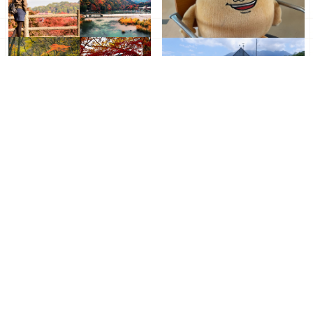
日本十月景點十選，讓我們
鹿兒島一日遊行程推薦提
一起踏入美麗的盛秋吧！
案！從清晨咖啡到櫻島，品
嚐黑豬炸豬排的慢活路線
2026年06月23日
｜ By
2026年06月22日
｜ By
Japaholic 編輯部
SUMMER