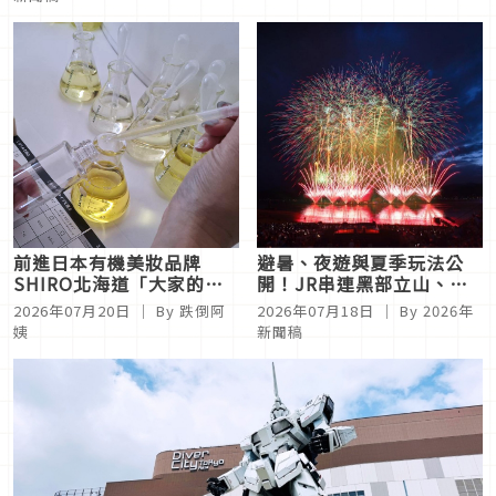
前進日本有機美妝品牌
避暑、夜遊與夏季玩法公
SHIRO北海道「大家的工
開！JR串連黑部立山、六
場」，做出屬於自己的
本木沉浸式秀、諏訪湖花火
2026年07月20日
｜ By
跌倒阿
2026年07月18日
｜ By
2026年
SHIRO香
旅程
姨
新聞稿