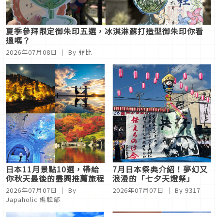
夏季參拜限定御朱印五選，冰淇淋蘇打造型御朱印你看
過嗎？
2026年07月08日
｜ By
菲比
日本11月景點10選，帶給
7月日本祭典介紹！夢幻又
你秋天最後的盡興推薦旅程
浪漫的「七夕天燈祭」
2026年07月07日
｜ By
2026年07月07日
｜ By
9317
Japaholic 編輯部