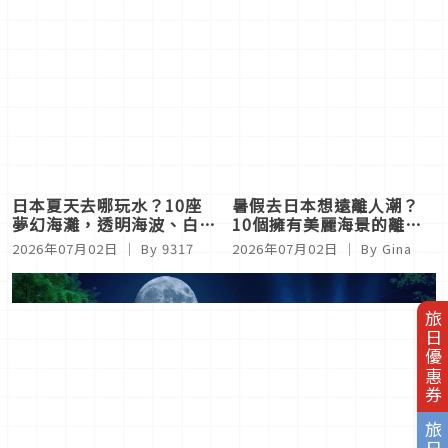
日本夏天去哪玩水？10座
暑假去日本想遠離人潮？
夢幻海灘，透明海波、白沙
10個擁有美麗海景的離
夕陽、秘境無人島等絕美海
島，最適合放空悠閒度假
2026年07月02日
｜ By
9317
2026年07月02日
｜ By
Gina
景快收藏
旅日優惠券