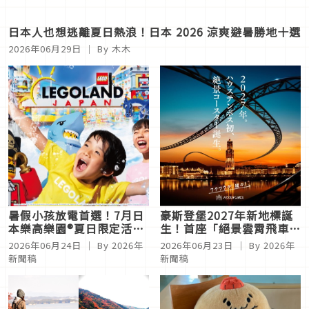
日本人也想逃離夏日熱浪！日本 2026 涼爽避暑勝地十選
2026年06月29日
｜ By
木木
暑假小孩放電首選！7月日
豪斯登堡2027年新地標誕
本樂高樂園®夏日限定活動
生！首座「絕景雲霄飛車」
開跑 Water Maze重磅升
帶你穿梭歐風世界
2026年06月24日
｜ By
2026年
2026年06月23日
｜ By
2026年
級！
新聞稿
新聞稿