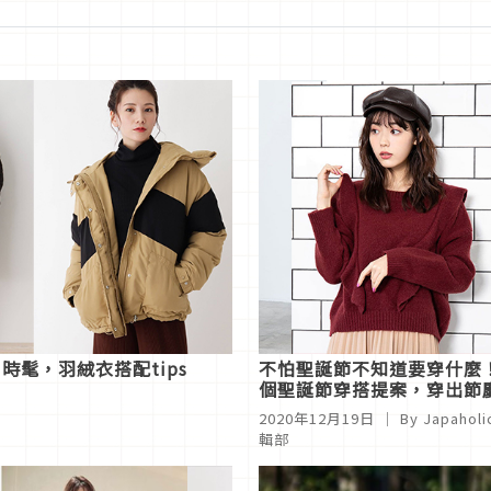
髦，羽絨衣搭配tips
不怕聖誕節不知道要穿什麼
個聖誕節穿搭提案，穿出節
圍
2020年12月19日
｜ By
Japaholi
輯部