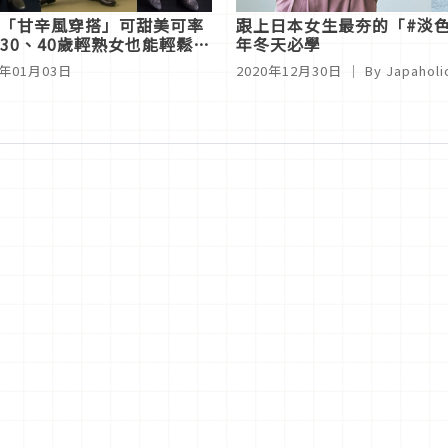
「甘辛風穿搭」可甜美可率
跟上日本女生最夯的「#淡
30、40歲輕熟女也能輕鬆駕
年冬天必學
1年01月03日
2020年12月30日
｜ By
Japahol