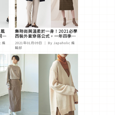
同風
集時尚與溫柔於一身！2021必學
同的
西裝外套穿搭公式，一年四季都
適用
c 編
2021年01月09日
｜ By
Japaholic 編
輯部