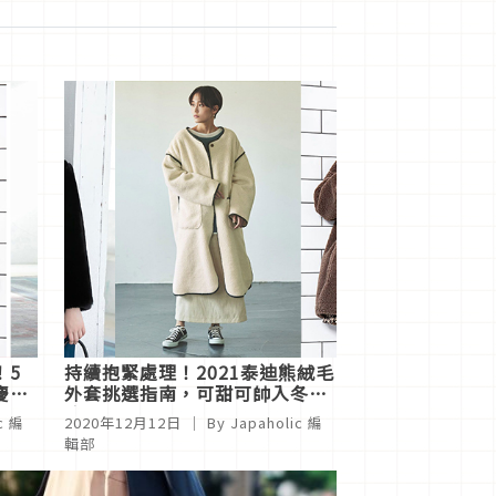
！5
持續抱緊處理！2021泰迪熊絨毛
慶氛
外套挑選指南，可甜可帥入冬必
敗
c 編
2020年12月12日
｜ By
Japaholic 編
輯部