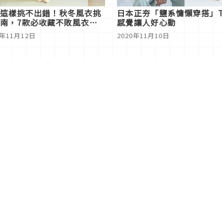
這樣挑不出錯！秋冬風衣挑
日本正夯「鹽系慵懶穿搭」T
南，7款必收藏不敗風衣款
感覺讓人好心動
開
0年11月12日
2020年11月10日
2
...
14
15
16
17
18
19
20
2
關於Japaholic
關於我們
免責事項
寫手招募
Japaholic Girls招募
廣告、合作洽談
關鍵字列表
お問い合わせ
看看更