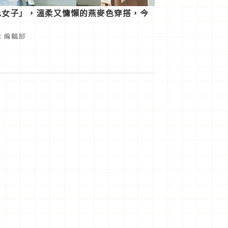
色女子」，溫柔又慵懶的燕麥色穿搭，今
ic 編輯部