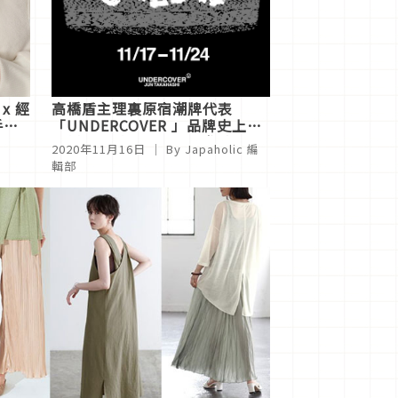
x 經
高橋盾主理裏原宿潮牌代表
手跨
「UNDERCOVER 」品牌史上最
大折扣來啦！台灣也可參戰
2020年11月16日
｜ By
Japaholic 編
輯部