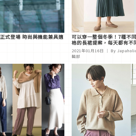
裝新品正式登場 時尚與機能兼具適
可以穿一整個冬季！7種不
格的長裙提案，每天都有不
感覺
2021年01月16日
｜ By
Japaholi
輯部