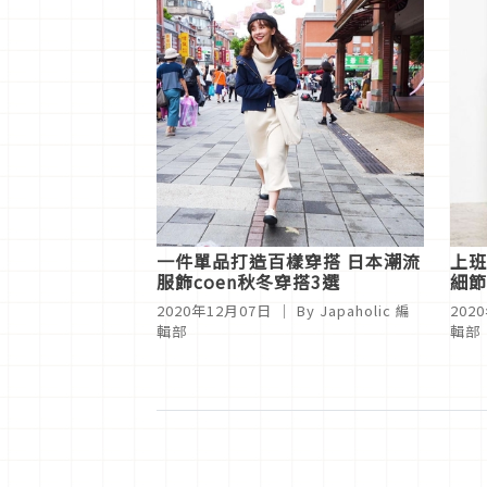
一件單品打造百樣穿搭 日本潮流
上班
服飾coen秋冬穿搭3選
細節
出時
2020年12月07日
｜ By
Japaholic 編
202
輯部
輯部