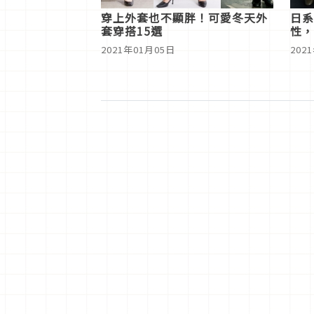
穿上外套也不顯胖！可愛冬天外
日系
套穿搭15選
性，
馭！
2021年01月05日
202