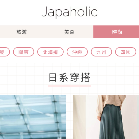
旅遊
美食
時尚
畿
關東
北海道
沖繩
九州
四國
日系穿搭