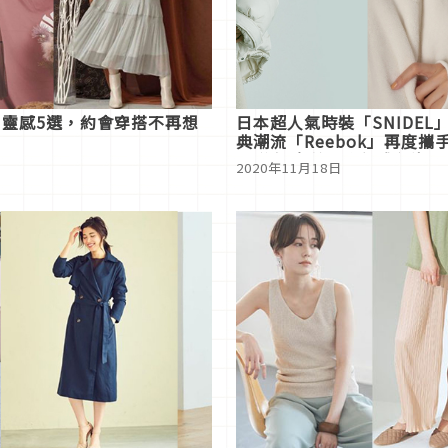
靈感5選，約會穿搭不再想
日本超人氣時裝「SNIDEL」
典潮流「Reebok」再度攜
界聯名 完美結合優雅與潮流
2020年11月18日