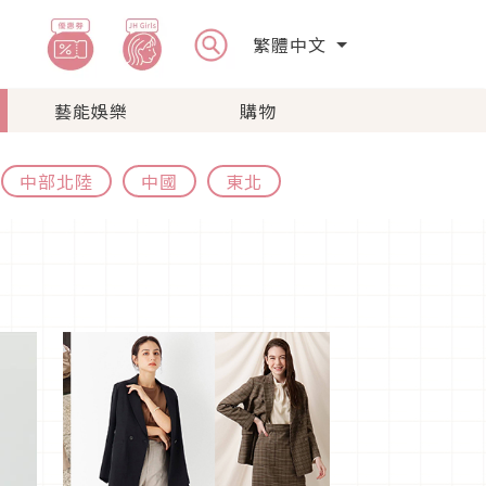
繁體中文
藝能娛樂
購物
中部北陸
中國
東北