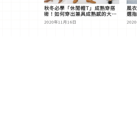
秋冬必學「休閒帽T」成熟穿搭
風衣
術！如何穿出兼具成熟感的大人
選指
系風格？
式公
2020年11月16日
202
<
1
分類列表
首頁
美容保養
潮流
旅遊
美食
時尚
藝能娛樂
購物