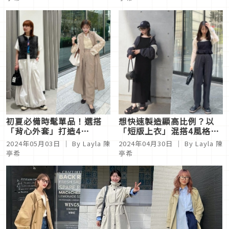
初夏必備時髦單品！選搭
想快速製造顯高比例？以
「背心外套」打造4
「短版上衣」混搭4風格輕
styling 日系注目層次
鬆打造視覺+5cm線條
2024年05月03日
｜ By
Layla 陳
2024年04月30日
｜ By
Layla 陳
亭希
亭希