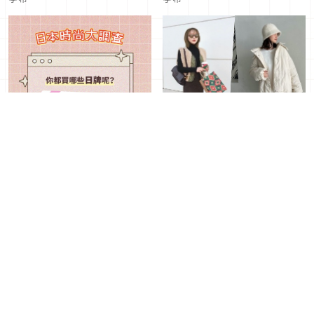
日本服飾品牌消費習慣問卷
冬日必穿的顏色就是它！透
過「棕色系穿搭」連結日系
2024年01月18日
｜ By
風格
Japaholic 編輯部
2023年12月20日
｜ By
Layla 陳
亭希