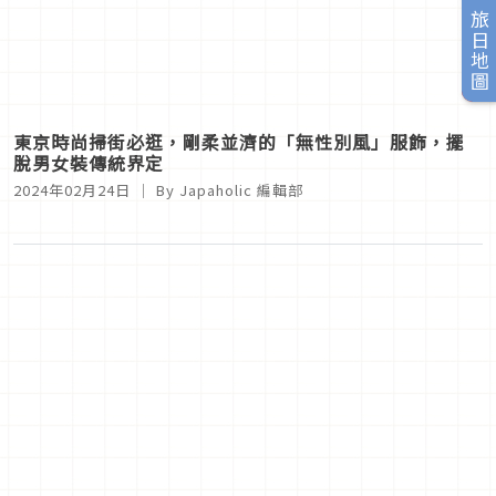
旅日地圖
東京時尚掃街必逛，剛柔並濟的「無性別風」服飾，擺
脫男女裝傳統界定
2024年02月24日
｜ By
Japaholic 編輯部