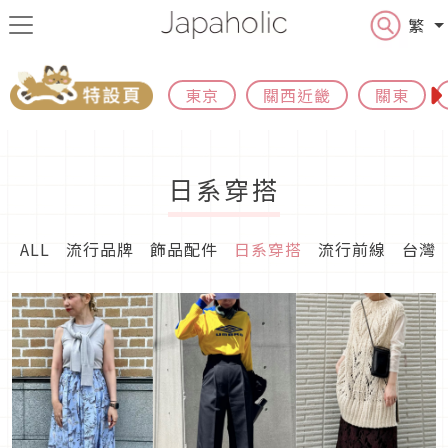
繁
東京
關西近畿
關東
日系穿搭
ALL
流行品牌
飾品配件
日系穿搭
流行前線
台灣