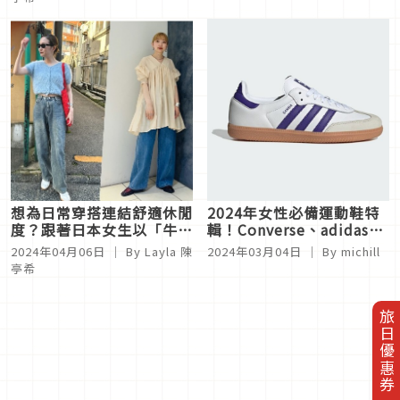
想為日常穿搭連結舒適休閒
2024年女性必備運動鞋特
度？跟著日本女生以「牛仔
輯！Converse、adidas、
褲」混搭4種風格
NIKE引爆話題的當季鞋款6
2024年04月06日
｜ By
Layla 陳
2024年03月04日
｜ By
michill
選
亭希
旅日優惠券