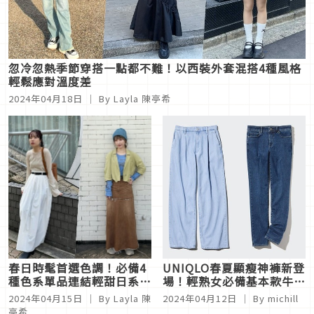
忽冷忽熱季節穿搭一點都不難！以西裝外套混搭4種風格
輕鬆應對溫度差
2024年04月18日
｜ By
Layla 陳亭希
春日時髦首選色調！必備4
UNIQLO春夏顯瘦神褲新登
種色系單品連結輕甜日系印
場！輕熟女必備基本款牛仔
象
褲5選，不論寬窄都能完美
2024年04月15日
｜ By
Layla 陳
2024年04月12日
｜ By
michill
修飾腿部線條
亭希