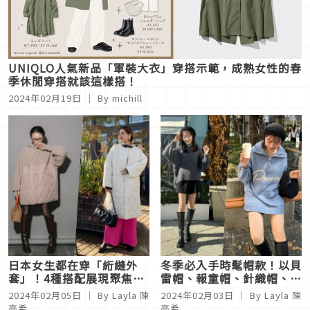
UNIQLO人氣新品「軍裝大衣」穿搭示範，成熟女性的春
季休閒穿搭就該這樣搭！
2024年02月19日
｜ By
michill
日本女生都在穿「絎縫外
冬季必入手時髦帽款！以貝
套」！4種搭配展現聚焦日
雷帽、報童帽、針織帽、水
系時髦度
桶帽展現日系印象
2024年02月05日
｜ By
Layla 陳
2024年02月03日
｜ By
Layla 陳
亭希
亭希