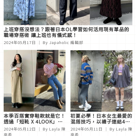
上班穿搭沒想法？跟著日本OL學習如何活用現有單品的
職場穿搭術 讓上班也有儀式感！
2024年05月17日
｜ By
Japaholic 編輯部
本季百搭實穿鞋款就是它！
初夏必學！日本女生最愛的
透過「短靴 X 4LOOK」打
混搭技巧，以襪子連結4種
造日系時髦個性
多變風格
2024年05月12日
｜ By
Layla 陳
2024年05月11日
｜ By
Layla 陳
亭希
亭希